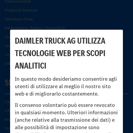
Fiere ed eventi
Financial Services
Istruzioni d'uso
Performance. Pratica. Personalità.
Sistemi di assistenza alla guida e di sicurezza
DAIMLER TRUCK AG UTILIZZA
Storia dell’Unimog
TECNOLOGIE WEB PER SCOPI
Trovare un partner
ANALITICI
UNI-TOUCH®
In questo modo desideriamo consentire agli
SERVIZIO
utenti di utilizzare al meglio il nostro sito
web e di migliorarlo costantemente.
Caratteristiche di prodotto
Il consenso volontario può essere revocato
Offerta di servizio Unimog
in qualsiasi momento. Ulteriori informazioni
(anche relative alla trasmissione dei dati) e
Ricambi originali
alle possibilità di impostazione sono
Trovare un partner