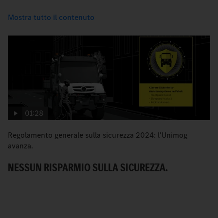
Mostra tutto il contenuto
01:28
Regolamento generale sulla sicurezza 2024: l'Unimog
I 
avanza.
N
NESSUN RISPARMIO SULLA SICUREZZA.