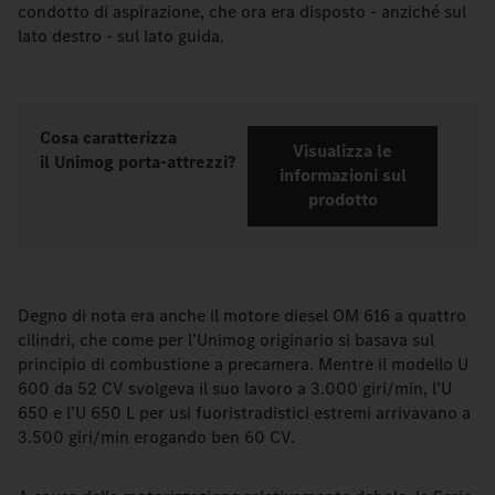
condotto di aspirazione, che ora era disposto - anziché sul
lato destro - sul lato guida.
Cosa caratterizza
Visualizza le
il Unimog porta-attrezzi?
informazioni sul
prodotto
Degno di nota era anche il motore diesel OM 616 a quattro
cilindri, che come per l’Unimog originario si basava sul
principio di combustione a precamera. Mentre il modello U
600 da 52 CV svolgeva il suo lavoro a 3.000 giri/min, l’U
650 e l’U 650 L per usi fuoristradistici estremi arrivavano a
3.500 giri/min erogando ben 60 CV.