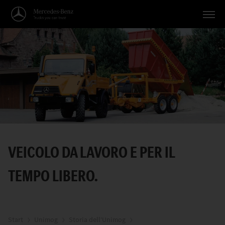
Veicoli
Applicazioni
Temi
Servizio
Ricerca
VEICOLO DA LAVORO E PER IL
Italiano
TEMPO LIBERO.
Start
Unimog
Storia dell’Unimog