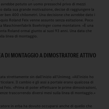
e avrebbe potuto un uomo pressoché privo di mezzi
dalla sua grande motivazione, decise di raggiungere la
per ben 400 chilometri. Una decisione che avrebbe dato i
loquio Roland Feix venne assunto senza esitazione. Poco
so la Maschinenfabrik Boehringer come montatore. «È una
nta Roland ormai giunto ai suoi 93 anni. Una data che
lla linea di montaggio.
EA DI MONTAGGIO A DIMOSTRATORE ATTIVO
ata strettamente sin dall’inizio all’Unimog. «All’inizio ho
ticolare. Il cambio e gli assi a portale erano qualcosa di
 Feix. «Prima di poter effettuare le prime dimostrazioni,
nze trascorrendo diversi mesi sulla linea di montaggio.»
entatore in erba ha dovuto occuparsi anche di quello che