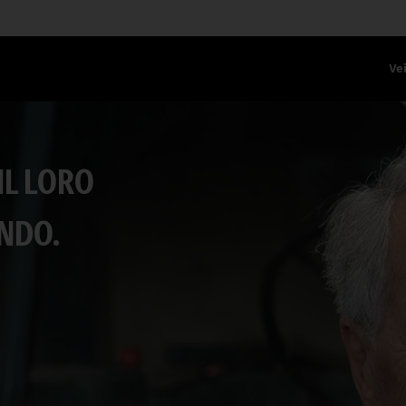
Vei
IL LORO
NDO.