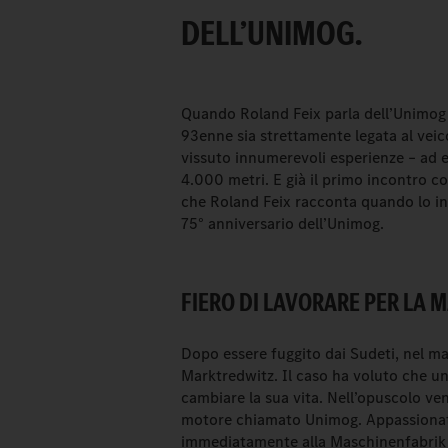
DELL’UNIMOG.
Quando Roland Feix parla dell’Unimog i 
93enne sia strettamente legata al vei
vissuto innumerevoli esperienze – ad 
4.000 metri. E già il primo incontro c
che Roland Feix racconta quando lo i
75° anniversario dell’Unimog.
FIERO DI LAVORARE PER LA
Dopo essere fuggito dai Sudeti, nel mar
Marktredwitz. Il caso ha voluto che u
cambiare la sua vita. Nell’opuscolo ve
motore chiamato Unimog. Appassionato 
immediatamente alla Maschinenfabrik