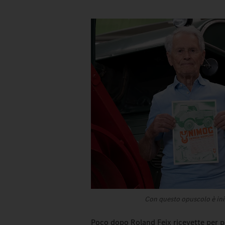
Con questo opuscolo è iniz
Poco dopo Roland Feix ricevette per po