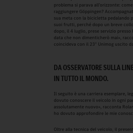
problema si parava all’orizzonte: com
raggiungere Göppingen? Accompagnato 
sua meta con la bicicletta pedalando 
suoi frutti, perché dopo un breve col
dopo, il 4 luglio, prese servizio pres
data che non dimenticherò mai», racco
coincideva con il 23° Unimog uscito da
DA OSSERVATORE SULLA LIN
IN TUTTO IL MONDO.
Il seguito è una carriera esemplare, leg
dovuto conoscere il veicolo in ogni par
assolutamente nuovo», racconta Roland
ho dovuto approfondire le mie conosce
Oltre alla tecnica del veicolo, il pres