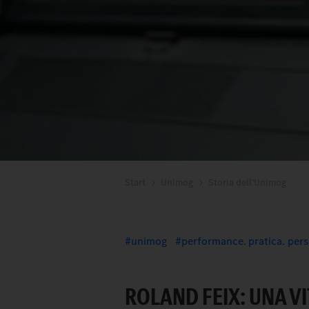
Start
Unimog
Storia dell’Unimog
unimog
performance. pratica. pers
ROLAND FEIX: UNA V