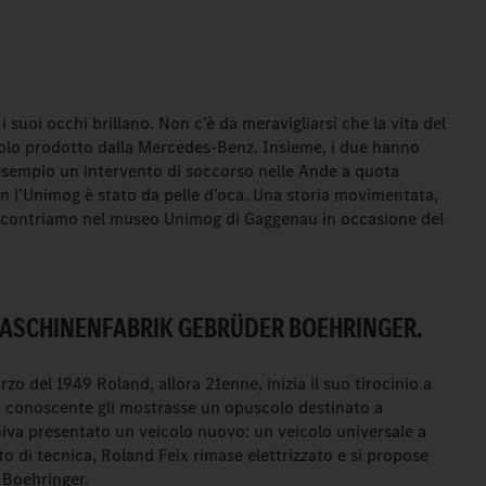
suoi occhi brillano. Non c’è da meravigliarsi che la vita del
colo prodotto dalla Mercedes-Benz. Insieme, i due hanno
esempio un intervento di soccorso nelle Ande a quota
on l’Unimog è stato da pelle d’oca. Una storia movimentata,
ncontriamo nel museo Unimog di Gaggenau in occasione del
 MASCHINENFABRIK GEBRÜDER BOEHRINGER.
zo del 1949 Roland, allora 21enne, inizia il suo tirocinio a
n conoscente gli mostrasse un opuscolo destinato a
niva presentato un veicolo nuovo: un veicolo universale a
di tecnica, Roland Feix rimase elettrizzato e si propose
 Boehringer.