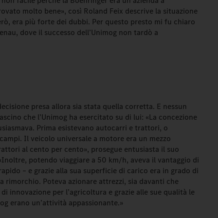
e non facile perché la Boehringer era un’azienda a
trovato molto bene», così Roland Feix descrive la situazione
erò, era più forte dei dubbi. Per questo presto mi fu chiaro
genau, dove il successo dell’Unimog non tardò a
ecisione presa allora sia stata quella corretta. E nessun
ascino che l’Unimog ha esercitato su di lui: «La concezione
siasmava. Prima esistevano autocarri e trattori, o
i campi. Il veicolo universale a motore era un mezzo
trattori al cento per cento», prosegue entusiasta il suo
«Inoltre, potendo viaggiare a 50 km/h, aveva il vantaggio di
apido – e grazie alla sua superficie di carico era in grado di
a rimorchio. Poteva azionare attrezzi, sia davanti che
di innovazione per l’agricoltura e grazie alle sue qualità le
og erano un’attività appassionante.»