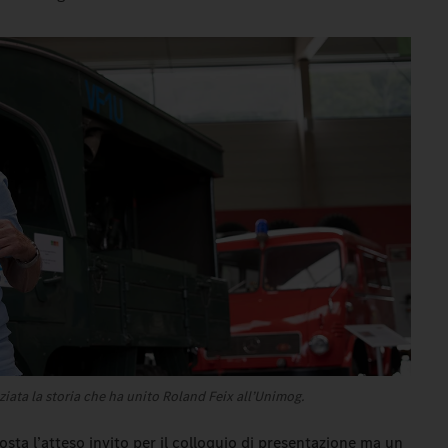
iata la storia che ha unito Roland Feix all’Unimog.
sta l’atteso invito per il colloquio di presentazione ma un