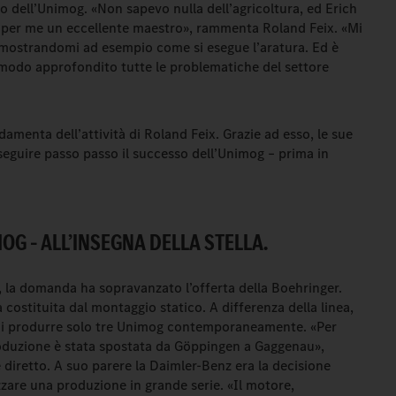
ego dell’Unimog. «Non sapevo nulla dell’agricoltura, ed Erich
to per me un eccellente maestro», rammenta Roland Feix. «Mi
mostrandomi ad esempio come si esegue l’aratura. Ed è
 modo approfondito tutte le problematiche del settore
menta dell’attività di Roland Feix. Grazie ad esso, le sue
seguire passo passo il successo dell’Unimog – prima in
OG – ALL’INSEGNA DELLA STELLA.
, la domanda ha sopravanzato l’offerta della Boehringer.
 costituita dal montaggio statico. A differenza della linea,
di produrre solo tre Unimog contemporaneamente. «Per
produzione è stata spostata da Göppingen a Gaggenau»,
 diretto. A suo parere la Daimler-Benz era la decisione
zzare una produzione in grande serie. «Il motore,