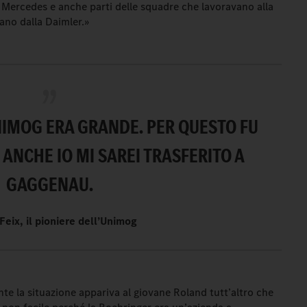
 Mercedes e anche parti delle squadre che lavoravano alla
ano dalla Daimler.»
NIMOG ERA GRANDE. PER QUESTO FU
 ANCHE IO MI SAREI TRASFERITO A
GAGGENAU.
Feix, il pioniere dell’Unimog
nte la situazione appariva al giovane Roland tutt’altro che