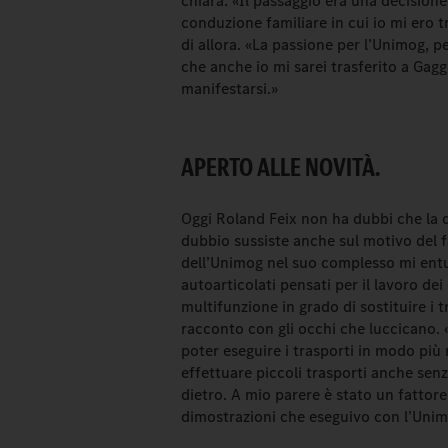
chiara: «Il passaggio era una decision
conduzione familiare in cui io mi ero 
di allora. «La passione per l’Unimog, p
che anche io mi sarei trasferito a Gag
manifestarsi.»
APERTO ALLE NOVITÀ.
Oggi Roland Feix non ha dubbi che la d
dubbio sussiste anche sul motivo del f
dell’Unimog nel suo complesso mi entu
autoarticolati pensati per il lavoro de
multifunzione in grado di sostituire i 
racconto con gli occhi che luccicano. 
poter eseguire i trasporti in modo più r
effettuare piccoli trasporti anche senz
dietro. A mio parere è stato un fattore 
dimostrazioni che eseguivo con l’Unim