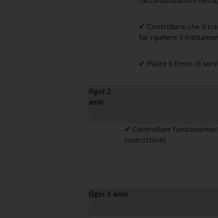
raccomandazioni dettagl
✔ Controllare che il tr
far ripetere il trattam
✔ Pulire il freno di serv
Ogni 2
anni
✔ Controllare funzionamento
costruttore)
Ogni 3 anni