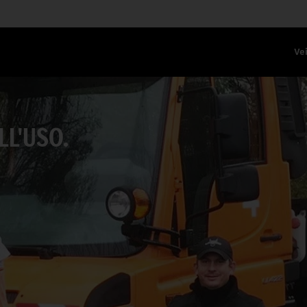
Vei
L'USO.