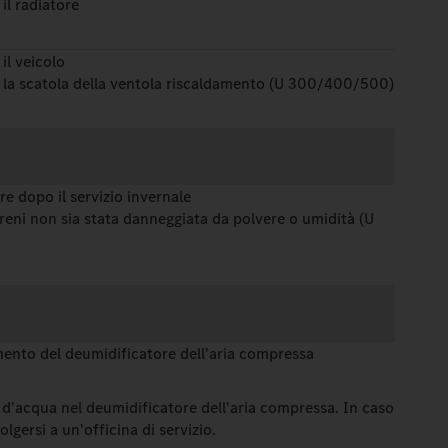
 il radiatore
 il veicolo
 la scatola della ventola riscaldamento (U 300/400/500)
are dopo il servizio invernale
freni non sia stata danneggiata da polvere o umidità (U
mento del deumidificatore dell'aria compressa
i d'acqua nel deumidificatore dell'aria compressa. In caso
volgersi a un'officina di servizio.