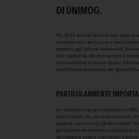
DI UNIMOG.
Più di 25 anni di servizio non sono un
risultato sono però cura e manutenzion
esposto agli influssi ambientali, Uni
con regolarità. Ma non sempre è necessa
manutenzione possono essere effettuat
quotidianità lavorativa, per garantire 
PARTICOLARMENTE IMPORTAN
Un impegno regolare costituisce l'ABC
tutto l'anno, ma, nei mesi invernali, 
proprio come a tutti gli altri veicoli. 
particolare attenzione e una pulizia a
dovrebbero essere individuati il prima p