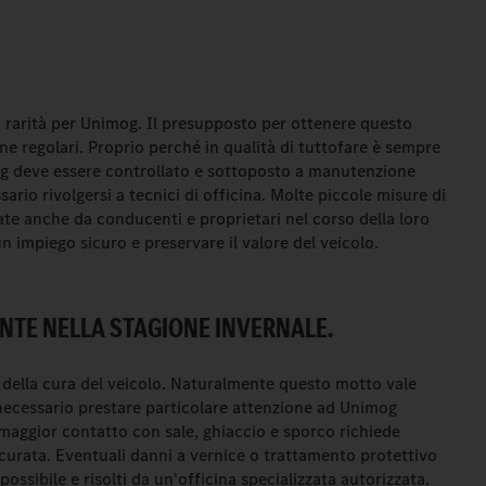
a rarità per Unimog. Il presupposto per ottenere questo
e regolari. Proprio perché in qualità di tuttofare è sempre
mog deve essere controllato e sottoposto a manutenzione
rio rivolgersi a tecnici di officina. Molte piccole misure di
e anche da conducenti e proprietari nel corso della loro
un impiego sicuro e preservare il valore del veicolo.
TE NELLA STAGIONE INVERNALE.
 della cura del veicolo. Naturalmente questo motto vale
è necessario prestare particolare attenzione ad Unimog
Il maggior contatto con sale, ghiaccio e sporco richiede
ccurata. Eventuali danni a vernice o trattamento protettivo
ossibile e risolti da un'officina specializzata autorizzata.