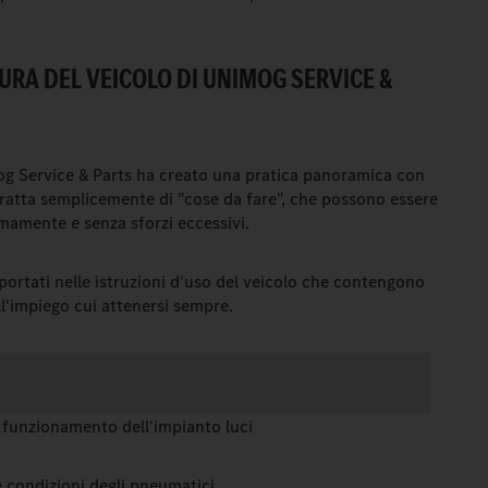
 CURA DEL VEICOLO DI UNIMOG SERVICE &
mog Service & Parts ha creato una pratica panoramica con
i tratta semplicemente di "cose da fare", che possono essere
omamente e senza sforzi eccessivi.
iportati nelle istruzioni d'uso del veicolo che contengono
ll'impiego cui attenersi sempre.
l funzionamento dell'impianto luci
e condizioni degli pneumatici