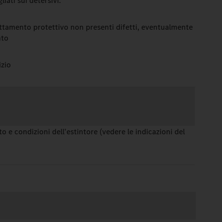
iati sui detersivi.
attamento protettivo non presenti difetti, eventualmente
ento
izio
 e condizioni dell'estintore (vedere le indicazioni del