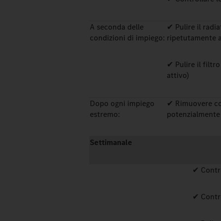
A seconda delle
✔ Pulire il rad
condizioni di impiego:
ripetutamente a
✔ Pulire il filtr
attivo)
Dopo ogni impiego
✔ Rimuovere co
estremo:
potenzialmente
Settimanale
✔ Control
✔ Contro