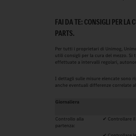
FAI DA TE: CONSIGLI PER LA
PARTS.
Per tutti i proprietari di Unimog, Uni
utili consigli per la cura del mezzo. S
effettuate a intervalli regolari, auton
I dettagli sulle misure elencate sono r
anche eventuali differenze correlate a
Giornaliera
Controllo alla
✔ Controllare i
partenza:
✔ Controllare l