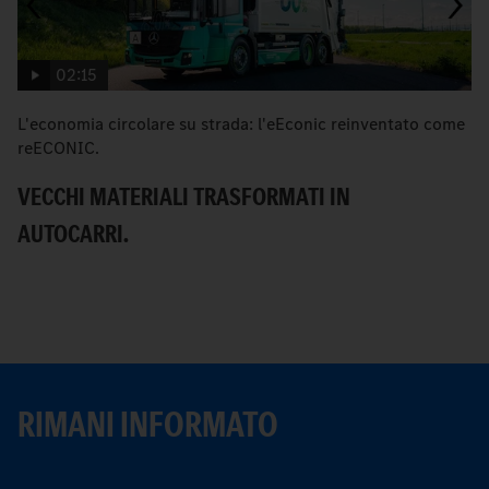
02:15
L'economia circolare su strada: l'eEconic reinventato come
eE
reECONIC.
E
VECCHI MATERIALI TRASFORMATI IN
S
AUTOCARRI.
RIMANI INFORMATO