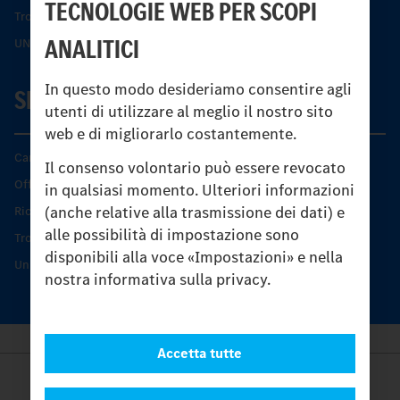
TECNOLOGIE WEB PER SCOPI
Trovare un partner
ANALITICI
UNI-TOUCH®
In questo modo desideriamo consentire agli
SERVIZIO
utenti di utilizzare al meglio il nostro sito
web e di migliorarlo costantemente.
Caratteristiche di prodotto
Il consenso volontario può essere revocato
Offerta di servizio Unimog
in qualsiasi momento. Ulteriori informazioni
(anche relative alla trasmissione dei dati) e
Ricambi originali
alle possibilità di impostazione sono
Trovare un partner
disponibili alla voce «Impostazioni» e nella
Unimog Service Days
nostra informativa sulla privacy.
Accetta tutte
Provider