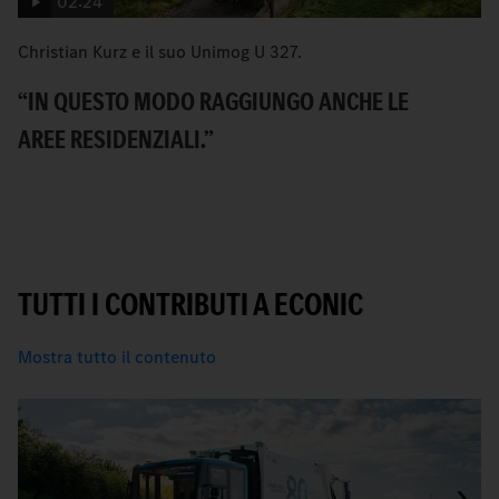
02:24
Christian Kurz e il suo Unimog U 327.
Il
E
“IN QUESTO MODO RAGGIUNGO ANCHE LE
L
AREE RESIDENZIALI.”
B
TUTTI I CONTRIBUTI A ECONIC
Mostra tutto il contenuto