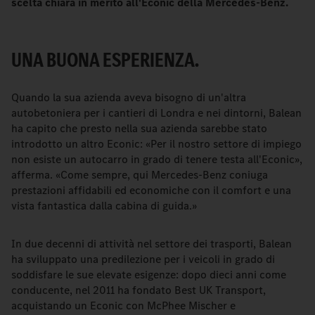
scelta chiara in merito all'Econic della Mercedes-Benz.
UNA BUONA ESPERIENZA.
Quando la sua azienda aveva bisogno di un'altra
autobetoniera per i cantieri di Londra e nei dintorni, Balean
ha capito che presto nella sua azienda sarebbe stato
introdotto un altro Econic: «Per il nostro settore di impiego
non esiste un autocarro in grado di tenere testa all'Econic»,
afferma. «Come sempre, qui Mercedes-Benz coniuga
prestazioni affidabili ed economiche con il comfort e una
vista fantastica dalla cabina di guida.»
In due decenni di attività nel settore dei trasporti, Balean
ha sviluppato una predilezione per i veicoli in grado di
soddisfare le sue elevate esigenze: dopo dieci anni come
conducente, nel 2011 ha fondato Best UK Transport,
acquistando un Econic con McPhee Mischer e