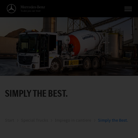
Veicoli
Applicazioni
Temi
Servizio
Ricerca
SIMPLY THE BEST.
Italiano
Start
Special Trucks
Impiego in cantiere
Simply the Best.