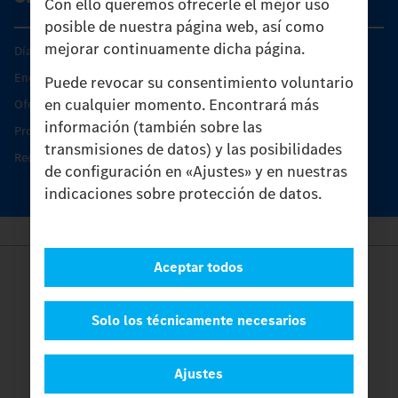
Con ello queremos ofrecerle el mejor uso
posible de nuestra página web, así como
mejorar continuamente dicha página.
Días de Servicio del Unimog
Encontrar un socio
Puede revocar su consentimiento voluntario
en cualquier momento. Encontrará más
Oferta de servicio del Unimog
información (también sobre las
Productos de piezas y servicio
transmisiones de datos) y las posibilidades
Recambios originales
de configuración en «Ajustes» y en nuestras
indicaciones sobre protección de datos.
Aceptar todos
Provider
Legal Notice
Contacto
Solo los técnicamente necesarios
Cookies
Protección de datos
Ajustes
Ajustes