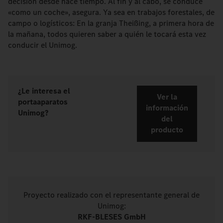
decisión desde hace tiempo. Al fin y al cabo, se conduce
«como un coche», asegura. Ya sea en trabajos forestales, de
campo o logísticos: En la granja Theißing, a primera hora de
la mañana, todos quieren saber a quién le tocará esta vez
conducir el Unimog.
¿Le interesa el
Ver la
portaaparatos
información
Unimog?
del
producto
Proyecto realizado con el representante general de
Unimog:
RKF-BLESES GmbH