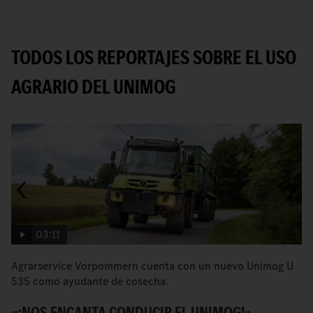
TODOS LOS REPORTAJES SOBRE EL USO
AGRARIO DEL UNIMOG
03:11
Agrarservice Vorpommern cuenta con un nuevo Unimog U
L
535 como ayudante de cosecha.
cu
«¡NOS ENCANTA CONDUCIR EL UNIMOG!»
V