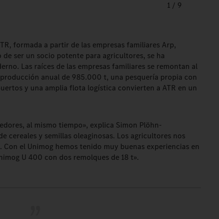
1
/
9
ATR, formada a partir de las empresas familiares Arp,
 de ser un socio potente para agricultores, se ha
erno. Las raíces de las empresas familiares se remontan al
a producción anual de 985.000 t, una pesquería propia con
puertos y una amplia flota logística convierten a ATR en un
edores, al mismo tiempo», explica Simon Plöhn-
 cereales y semillas oleaginosas. Los agricultores nos
o. Con el Unimog hemos tenido muy buenas experiencias en
Unimog U 400 con dos remolques de 18 t».