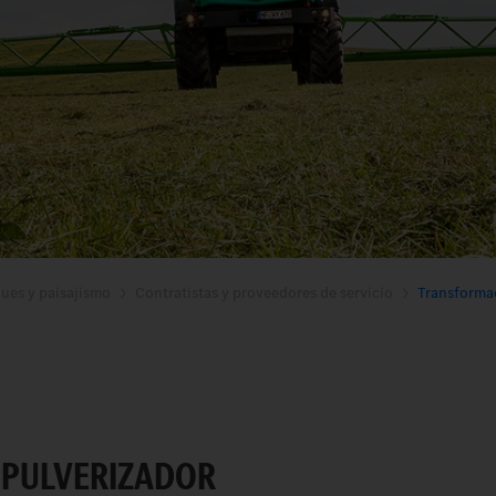
ques y paisajismo
Contratistas y proveedores de servicio
Transformac
 PULVERIZADOR