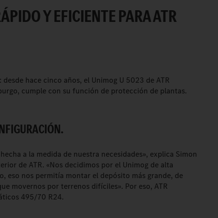
PIDO Y EFICIENTE PARA ATR
a: desde hace cinco años, el Unimog U 5023 de ATR
rgo, cumple con su función de protección de plantas.
NFIGURACIÓN.
echa a la medida de nuestra necesidades», explica Simon
erior de ATR. «Nos decidimos por el Unimog de alta
do, eso nos permitía montar el depósito más grande, de
ue movernos por terrenos difíciles». Por eso, ATR
áticos 495/70 R24.