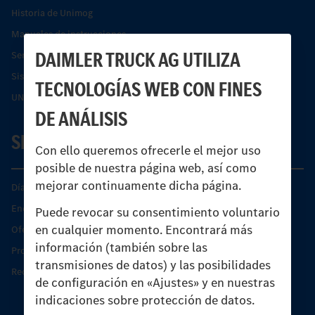
Historia de Unimog
Manuales de instrucciones
DAIMLER TRUCK AG UTILIZA
Servicios financieros
Sistemas de asistencia de seguridad Econic
TECNOLOGÍAS WEB CON FINES
UNI-TOUCH®
DE ANÁLISIS
SERVICIO
Con ello queremos ofrecerle el mejor uso
posible de nuestra página web, así como
mejorar continuamente dicha página.
Días de Servicio del Unimog
Encontrar un socio
Puede revocar su consentimiento voluntario
en cualquier momento. Encontrará más
Oferta de servicio del Unimog
información (también sobre las
Productos de piezas y servicio
transmisiones de datos) y las posibilidades
Recambios originales
de configuración en «Ajustes» y en nuestras
indicaciones sobre protección de datos.