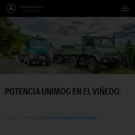
Vehículos
Aplicaciones
Temas
Servicio
Búsqueda
POTENCIA UNIMOG EN EL VIÑEDO.
Español
Start
Unimog
Potencia Unimog en el viñedo.