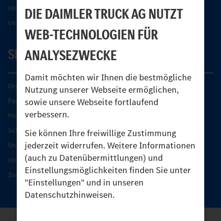
Unimog Partner-Portal
DIE DAIMLER TRUCK AG NUTZT
Unimog Sicherheit
WEB-TECHNOLOGIEN FÜR
SERVICE
ANALYSEZWECKE
Damit möchten wir Ihnen die bestmögliche
Original-Teile
Nutzung unserer Webseite ermöglichen,
sowie unsere Webseite fortlaufend
Partner finden
verbessern.
Produkt-Highlights
Schutz und Werterhalt
Sie können Ihre freiwillige Zustimmung
jederzeit widerrufen. Weitere Informationen
Unimog Serviceangebot
(auch zu Datenübermittlungen) und
Unimog Servicetage
Einstellungsmöglichkeiten finden Sie unter
Zusatzleistungen
"Einstellungen" und in unseren
Datenschutzhinweisen.