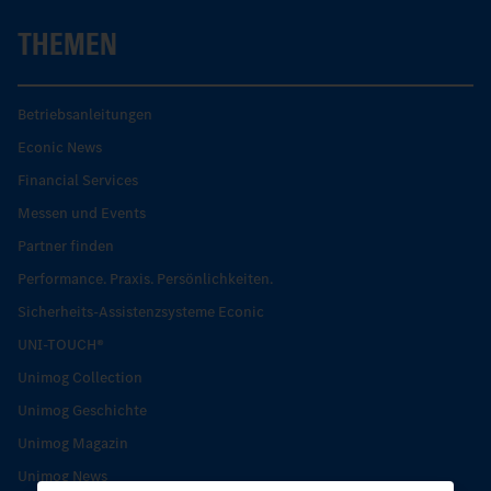
THEMEN
Betriebsanleitungen
Econic News
Financial Services
Messen und Events
Partner finden
Performance. Praxis. Persönlichkeiten.
Sicherheits-Assistenzsysteme Econic
UNI-TOUCH®
Unimog Collection
Unimog Geschichte
Unimog Magazin
Unimog News