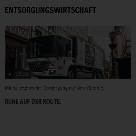
ENTSORGUNGSWIRTSCHAFT
02:03
Mainz setzt in der Entsorgung auf den eEconic.
C
zu
RUHE AUF DER ROUTE.
F