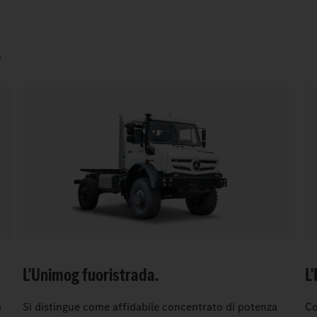
O
L'Unimog fuoristrada.
L'
o
Si distingue come affidabile concentrato di potenza
Co