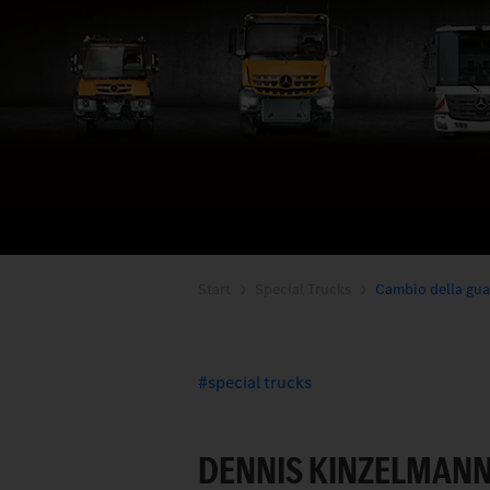
Start
Special Trucks
Cambio della guar
special trucks
DENNIS KINZELMANN