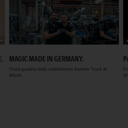
E.
MAGIC MADE IN GERMANY.
P
Visita guidata dello stabilimento Daimler Truck di
Fr
Wörth.
10