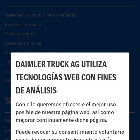
Desempeño. Práctica. Personalidades.
Encontrar un socio
Ferias y eventos
Historia de Unimog
Manuales de instrucciones
DAIMLER TRUCK AG UTILIZA
Servicios financieros
Sistemas de asistencia de seguridad Econic
TECNOLOGÍAS WEB CON FINES
UNI-TOUCH®
DE ANÁLISIS
SERVICIO
Con ello queremos ofrecerle el mejor uso
posible de nuestra página web, así como
mejorar continuamente dicha página.
Días de Servicio del Unimog
Encontrar un socio
Puede revocar su consentimiento voluntario
en cualquier momento. Encontrará más
Oferta de servicio del Unimog