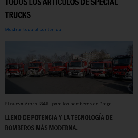
TODOS LOS ARTÍCULOS DE SPECIAL
TRUCKS
Mostrar todo el contenido
El nuevo Arocs 1846L para los bomberos de Praga
E
e
LLENO DE POTENCIA Y LA TECNOLOGÍA DE
L
BOMBEROS MÁS MODERNA.