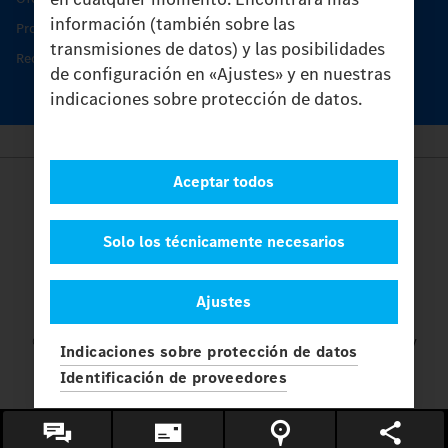
información (también sobre las
Productos de piezas y servicio
transmisiones de datos) y las posibilidades
Recambios originales
de configuración en «Ajustes» y en nuestras
indicaciones sobre protección de datos.
Aceptar todos
Provider
Legal Notice
Contacto
Solo los técnicamente necesarios
Cookies
Protección de datos
Ajustes
Ajustes
© 2026 Daimler Truck AG. Reservados todos los derechos.
y
Indicaciones sobre protección de datos
Mercedes-Benz son marcas de
Mercedes-Benz Group AG.
Identificación de proveedores