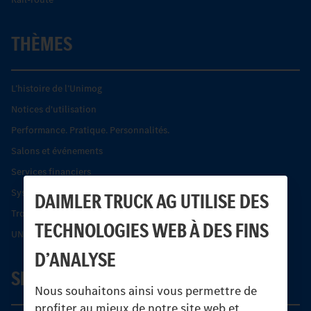
THÈMES
L’histoire de l’Unimog
Notices d'utilisation
Performance. Pratique. Personnalités.
Salons et événements
Services financiers
Systèmes de sécurité Econic
DAIMLER TRUCK AG UTILISE DES
Trouver un partenaire
TECHNOLOGIES WEB À DES FINS
UNI-TOUCH®
D’ANALYSE
SERVICE
Nous souhaitons ainsi vous permettre de
profiter au mieux de notre site web et