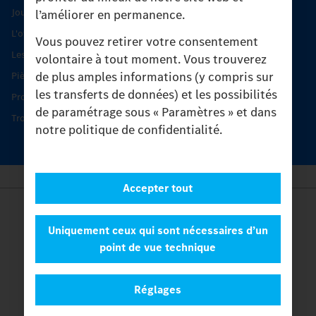
Journées diagnostic Technique S.A.V Unimog
l’améliorer en permanence.
L'offre de services Unimog
Vous pouvez retirer votre consentement
Les produits phares
volontaire à tout moment. Vous trouverez
de plus amples informations (y compris sur
Pièces d’origine
les transferts de données) et les possibilités
Protection et maintien de la valeur
de paramétrage sous « Paramètres » et dans
Trouver un partenaire
notre politique de confidentialité.
Accepter tout
Provider
Legal Notice
Uniquement ceux qui sont nécessaires d’un
Contact
point de vue technique
Cookies
Protection des données
Réglages
Paramètres