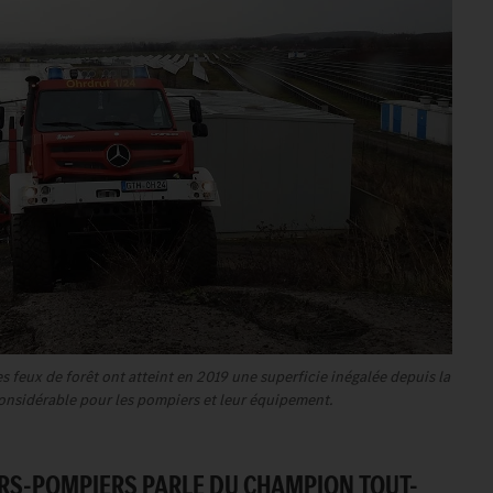
s feux de forêt ont atteint en 2019 une superficie inégalée depuis la
considérable pour les pompiers et leur équipement.
RS-POMPIERS PARLE DU CHAMPION TOUT-