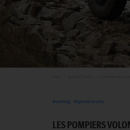
Start
Special Trucks
Pompiers et prote
unimog
special trucks
LES POMPIERS VOLO