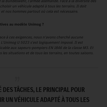
e la Bundeswehr, l'armée allemande. Face à la diversité des
choisir un véhicule adapté à tous les terrains. Il doit
 et nos hommes partout où cela est nécessaire.
atives au modèle Unimog ?
 face à ces exigences, nous n'avons cherché aucune
. L'Unimog U 5023 s'est logiquement imposé. Il est
cable aux sapeurs-pompiers EN 1846 de la classe M3. Et
les situations et de tous les terrains, en toutes saisons.
É DES TÂCHES, LE PRINCIPAL POUR
IR UN VÉHICULE ADAPTÉ À TOUS LES