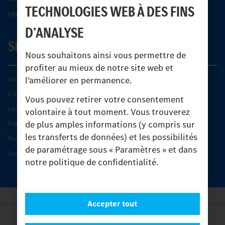
TECHNOLOGIES WEB À DES FINS
UNI-TOUCH®
D’ANALYSE
SERVICE
Nous souhaitons ainsi vous permettre de
profiter au mieux de notre site web et
Journées diagnostic Technique S.A.V Unimog
l’améliorer en permanence.
L'offre de services Unimog
Vous pouvez retirer votre consentement
Les produits phares
volontaire à tout moment. Vous trouverez
de plus amples informations (y compris sur
Pièces d’origine
les transferts de données) et les possibilités
Protection et maintien de la valeur
de paramétrage sous « Paramètres » et dans
Trouver un partenaire
notre politique de confidentialité.
Accepter tout
Provider