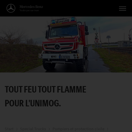
Véhicules
Applications
Thèmes
Service
Recherche
TOUT FEU TOUT FLAMME
Français
POUR L'UNIMOG.
Start
Special Trucks
Pompiers et protection civile