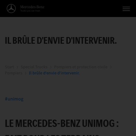
Véhicules
IL BRÛLE D'ENVIE D'INTERVENIR.
Applications
Thèmes
Service
Start
Special Trucks
Pompiers et protection civile
Pompiers
Il brûle d'envie d'intervenir.
Recherche
Français
unimog
LE MERCEDES-BENZ UNIMOG :