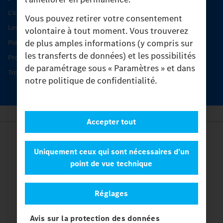
L'offre de services Unimog
Vous pouvez retirer votre consentement
Les produits phares
volontaire à tout moment. Vous trouverez
de plus amples informations (y compris sur
Pièces d’origine
les transferts de données) et les possibilités
Protection et maintien de la valeur
de paramétrage sous « Paramètres » et dans
Trouver un partenaire
notre politique de confidentialité.
Accepter tout
Provider
Legal Notice
Uniquement ceux qui sont nécessaires d’un
Contact
point de vue technique
Cookies
Protection des données
Réglages
Paramètres
© 2026 Daimler Truck AG. Tous les droits sont réservés.
et
Avis sur la protection des données