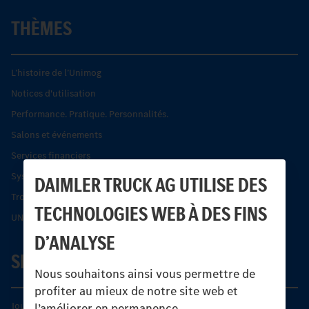
THÈMES
L’histoire de l’Unimog
Notices d'utilisation
Performance. Pratique. Personnalités.
Salons et événements
Services financiers
Systèmes de sécurité Econic
DAIMLER TRUCK AG UTILISE DES
Trouver un partenaire
TECHNOLOGIES WEB À DES FINS
UNI-TOUCH®
D’ANALYSE
SERVICE
Nous souhaitons ainsi vous permettre de
profiter au mieux de notre site web et
Journées diagnostic Technique S.A.V Unimog
l’améliorer en permanence.