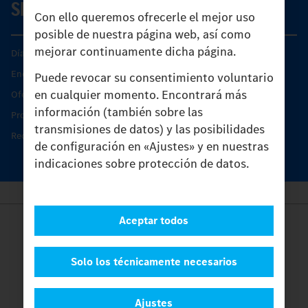
SERVICIO
Con ello queremos ofrecerle el mejor uso
posible de nuestra página web, así como
mejorar continuamente dicha página.
Días de Servicio del Unimog
Encontrar un socio
Puede revocar su consentimiento voluntario
en cualquier momento. Encontrará más
Oferta de servicio del Unimog
información (también sobre las
Productos de piezas y servicio
transmisiones de datos) y las posibilidades
Recambios originales
de configuración en «Ajustes» y en nuestras
indicaciones sobre protección de datos.
Aceptar todos
Provider
Legal Notice
Contacto
Solo los técnicamente necesarios
Cookies
Protección de datos
Ajustes
Ajustes