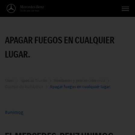
Vehículos
APAGAR FUEGOS EN CUALQUIER
Aplicaciones
LUGAR.
Temas
Servicio
Búsqueda
Start
Special Trucks
Bomberos y protección civil
Cuerpo de bomberos
Apagar fuegos en cualquier lugar.
Español
unimog