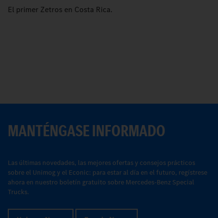
El primer Zetros en Costa Rica.
MANTÉNGASE INFORMADO
Las últimas novedades, las mejores ofertas y consejos prácticos
sobre el Unimog y el Econic: para estar al día en el futuro, regístrese
ahora en nuestro boletín gratuito sobre Mercedes-Benz Special
Trucks.