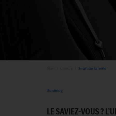
Start
Unimog
Smart sur la route
unimog
LE SAVIEZ-VOUS ? L’