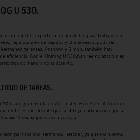
OG U 530.
r, es uno de los expertos con movilidad para trabajos en
cielos, reparaciones de tejados y chimeneas o poda de
os hermanos gerentes, Anthony y Simon, también han
a de eficiencia. Con el Unimog U 530,han reemplazado tres
corrientes de manera considerable.
TITUD DE TAREAS.
30 es de gran ayuda en Worcester. Este Special Truck de
ermanente, es tan flexible que sustituye nada menos que a
 Access. Y eso sí que es una ventaja.
isión para los dos hermanos Fletcher, ya que los nuevos