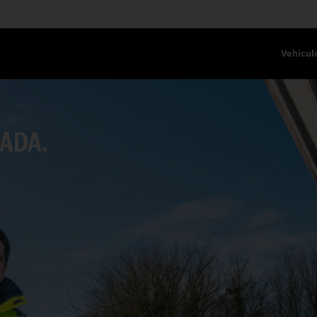
Vehícul
CADA.