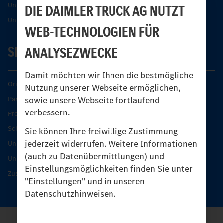
Unimog Partner-Portal
DIE DAIMLER TRUCK AG NUTZT
Unimog Sicherheit
WEB-TECHNOLOGIEN FÜR
SERVICE
ANALYSEZWECKE
Damit möchten wir Ihnen die bestmögliche
Original-Teile
Nutzung unserer Webseite ermöglichen,
sowie unsere Webseite fortlaufend
Partner finden
verbessern.
Produkt-Highlights
Schutz und Werterhalt
Sie können Ihre freiwillige Zustimmung
jederzeit widerrufen. Weitere Informationen
Unimog Serviceangebot
(auch zu Datenübermittlungen) und
Unimog Servicetage
Einstellungsmöglichkeiten finden Sie unter
Zusatzleistungen
"Einstellungen" und in unseren
Datenschutzhinweisen.