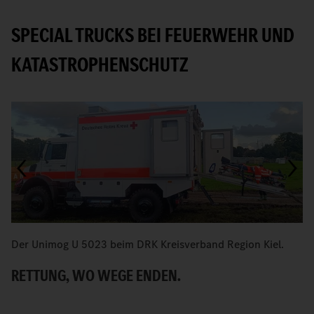
SPECIAL TRUCKS BEI FEUERWEHR UND
KATASTROPHENSCHUTZ
Der Unimog U 5023 beim DRK Kreisverband Region Kiel.
E
Ra
RETTUNG, WO WEGE ENDEN.
R