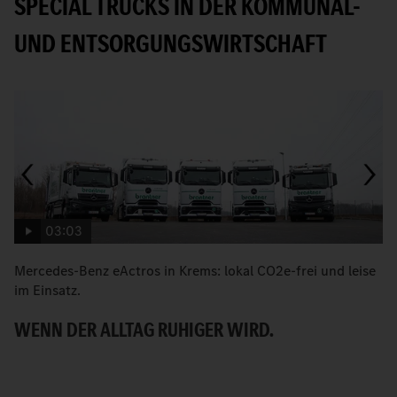
SPECIAL TRUCKS IN DER KOMMUNAL-
UND ENTSORGUNGSWIRTSCHAFT
03:03
Mercedes-Benz eActros in Krems: lokal CO2e-frei und leise
N
im Einsatz.
M
WENN DER ALLTAG RUHIGER WIRD.
B