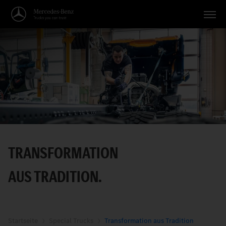
Fahrzeuge
Anwendungen
Themen
Service
Suche
TRANSFORMATION
Deutsch
AUS TRADITION.
Startseite
Special Trucks
Transformation aus Tradition