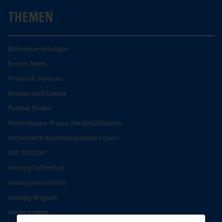
THEMEN
Betriebsanleitungen
Econic News
Financial Services
Messen und Events
Partner finden
Performance. Praxis. Persönlichkeiten.
Sicherheits-Assistenzsysteme Econic
UNI-TOUCH®
Unimog Collection
Unimog Geschichte
Unimog Magazin
Unimog News