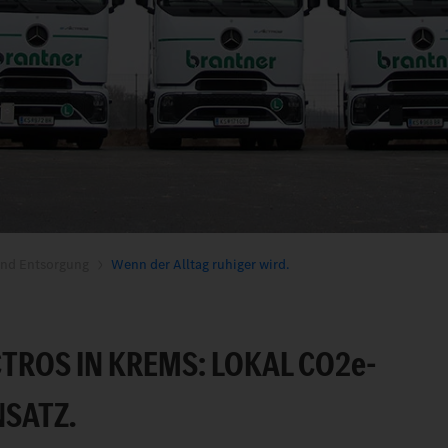
nd Entsorgung
Wenn der Alltag ruhiger wird.
TROS IN KREMS: LOKAL CO2
e
-
NSATZ.