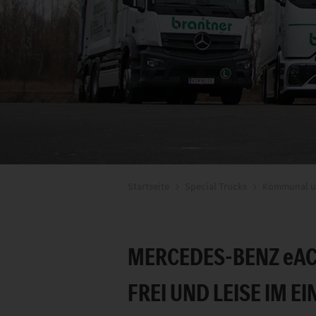
Startseite
Special Trucks
Kommunal u
MERCEDES-BENZ
e
AC
FREI UND LEISE IM EI