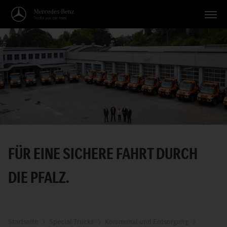
Fahrzeuge
Anwendungen
Themen
Service
Suche
FÜR EINE SICHERE FAHRT DURCH
Deutsch
DIE PFALZ.
Startseite
Special Trucks
Kommunal und Entsorgung