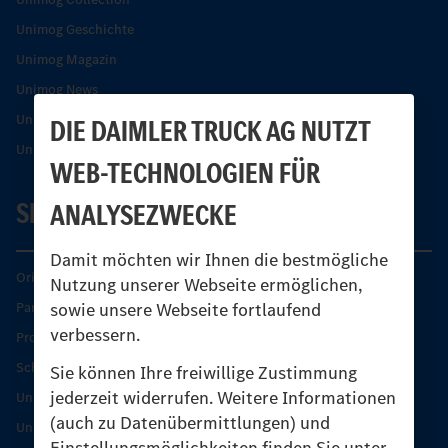
Unimog Geschichte
Unimog Magazin
Unimog News
Unimog Partner-Portal
DIE DAIMLER TRUCK AG NUTZT
Unimog Sicherheit
WEB-TECHNOLOGIEN FÜR
SERVICE
ANALYSEZWECKE
Damit möchten wir Ihnen die bestmögliche
Original-Teile
Nutzung unserer Webseite ermöglichen,
sowie unsere Webseite fortlaufend
Partner finden
verbessern.
Produkt-Highlights
Schutz und Werterhalt
Sie können Ihre freiwillige Zustimmung
jederzeit widerrufen. Weitere Informationen
Unimog Serviceangebot
(auch zu Datenübermittlungen) und
Unimog Servicetage