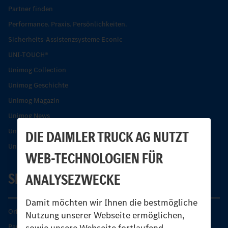
Partner finden
Performance. Praxis. Persönlichkeiten.
Sicherheits-Assistenzsysteme Econic
UNI-TOUCH®
Unimog Collection
Unimog Geschichte
Unimog Magazin
Unimog News
Unimog Partner-Portal
DIE DAIMLER TRUCK AG NUTZT
Unimog Sicherheit
WEB-TECHNOLOGIEN FÜR
SERVICE
ANALYSEZWECKE
Damit möchten wir Ihnen die bestmögliche
Original-Teile
Nutzung unserer Webseite ermöglichen,
sowie unsere Webseite fortlaufend
Partner finden