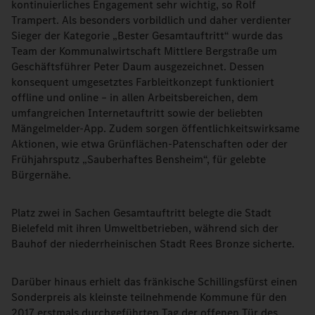
kontinuierliches Engagement sehr wichtig, so Rolf
Trampert. Als besonders vorbildlich und daher verdienter
Sieger der Kategorie „Bester Gesamtauftritt“ wurde das
Team der Kommunalwirtschaft Mittlere Bergstraße um
Geschäftsführer Peter Daum ausgezeichnet. Dessen
konsequent umgesetztes Farbleitkonzept funktioniert
offline und online – in allen Arbeitsbereichen, dem
umfangreichen Internetauftritt sowie der beliebten
Mängelmelder-App. Zudem sorgen öffentlichkeitswirksame
Aktionen, wie etwa Grünflächen‐Patenschaften oder der
Frühjahrsputz „Sauberhaftes Bensheim“, für gelebte
Bürgernähe.
Platz zwei in Sachen Gesamtauftritt belegte die Stadt
Bielefeld mit ihren Umweltbetrieben, während sich der
Bauhof der niederrheinischen Stadt Rees Bronze sicherte.
Darüber hinaus erhielt das fränkische Schillingsfürst einen
Sonderpreis als kleinste teilnehmende Kommune für den
2017 erstmals durchgeführten Tag der offenen Tür des