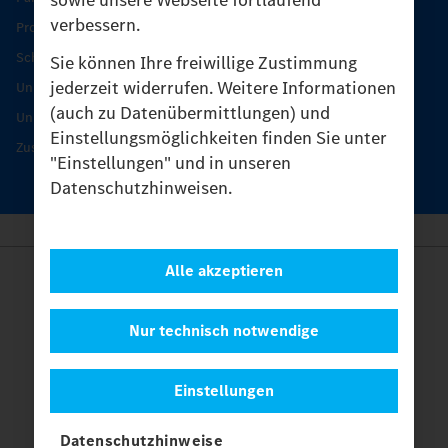
verbessern.
Produkt-Highlights
Schutz und Werterhalt
Sie können Ihre freiwillige Zustimmung
jederzeit widerrufen. Weitere Informationen
Unimog Serviceangebot
(auch zu Datenübermittlungen) und
Unimog Servicetage
Einstellungsmöglichkeiten finden Sie unter
Zusatzleistungen
"Einstellungen" und in unseren
Datenschutzhinweisen.
Alle akzeptieren
Anbieter
Rechtliche Hinweise
Kontakt
Nur technisch notwendige
Cookies
Datenschutz
Einstellungen
Einstellungen
© 2026 Daimler Truck AG. Alle Rechte vorbehalten.
und
Datenschutzhinweise