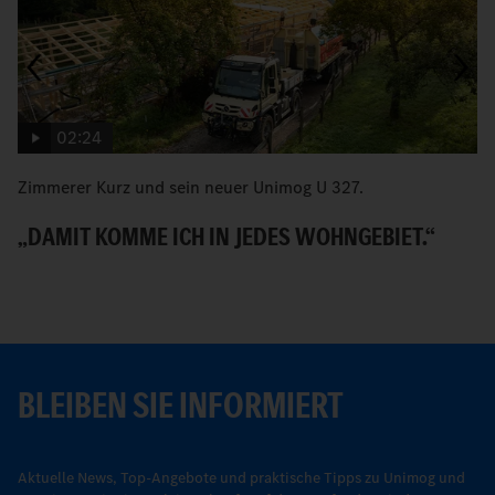
02:24
Zimmerer Kurz und sein neuer Unimog U 327.
G
„DAMIT KOMME ICH IN JEDES WOHNGEBIET.“
G
BLEIBEN SIE INFORMIERT
Aktuelle News, Top-Angebote und praktische Tipps zu Unimog und