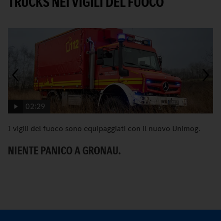
TRUCKS NEI VIGILI DEL FUOCO
02:29
I vigili del fuoco sono equipaggiati con il nuovo Unimog.
U
pr
NIENTE PANICO A GRONAU.
S