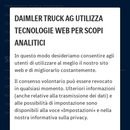
Performance. Pratica. Personalità.
Sistemi di assistenza alla guida e di sicurezza
DAIMLER TRUCK AG UTILIZZA
Storia dell’Unimog
TECNOLOGIE WEB PER SCOPI
Trovare un partner
ANALITICI
UNI-TOUCH®
In questo modo desideriamo consentire agli
SERVIZIO
utenti di utilizzare al meglio il nostro sito
web e di migliorarlo costantemente.
Caratteristiche di prodotto
Il consenso volontario può essere revocato
Offerta di servizio Unimog
in qualsiasi momento. Ulteriori informazioni
(anche relative alla trasmissione dei dati) e
Ricambi originali
alle possibilità di impostazione sono
Trovare un partner
disponibili alla voce «Impostazioni» e nella
Unimog Service Days
nostra informativa sulla privacy.