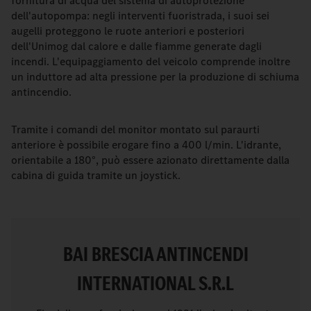
fornitura di acqua del sistema di autoprotezione
dell'autopompa: negli interventi fuoristrada, i suoi sei
augelli proteggono le ruote anteriori e posteriori
dell'Unimog dal calore e dalle fiamme generate dagli
incendi. L'equipaggiamento del veicolo comprende inoltre
un induttore ad alta pressione per la produzione di schiuma
antincendio.
Tramite i comandi del monitor montato sul paraurti
anteriore è possibile erogare fino a 400 l/min. L'idrante,
orientabile a 180°, può essere azionato direttamente dalla
cabina di guida tramite un joystick.
BAI BRESCIA ANTINCENDI
INTERNATIONAL S.R.L