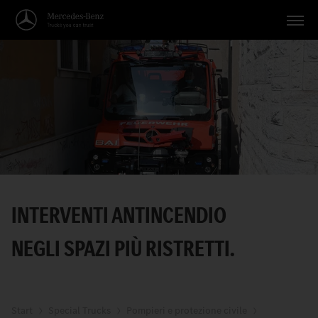
Veicoli
Applicazioni
Temi
Servizio
Ricerca
INTERVENTI ANTINCENDIO
Italiano
NEGLI SPAZI PIÙ RISTRETTI.
Start
Special Trucks
Pompieri e protezione civile