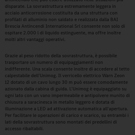
disparate. La sovrastruttura estremamente leggera in
acciaio anticorrosione costituita da una struttura con
profilati di alluminio non saldato e realizzata dalla BAI
Brescia Antincendi International Srl consente non solo di
ospitare 2.000 l di liquido estinguente, ma offre inoltre
molti altri vantaggi operativi.
Grazie al peso ridotto della sovrastruttura, è possibile
trasportare un numero di equipaggiamenti non
indifferente. Una scala consente inoltre di accedere al tetto
calpestabile dell'Unimog. Il verricello elettrico Warn Zeon
12 dotato di un cavo lungo 30 m può essere comodamente
azionato dalla cabina di guida. L'Unimog è equipaggiato su
ogni lato con un vano impermeabile e antipolvere munito di
chiusura a saracinesca in metallo leggero e dotata di
illuminazione a LED ad attivazione automatica all'apertura.
Per facilitare le operazioni di carico e scarico, su entrambi i
lati della sovrastruttura sono montati dei predellini di
accesso ribaltabili.