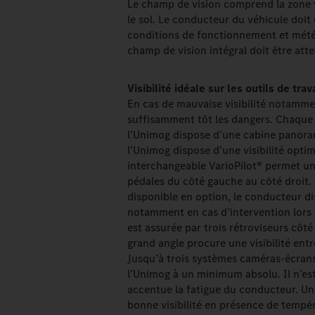
Le champ de vision comprend la zone v
le sol. Le conducteur du véhicule doit
conditions de fonctionnement et météo
champ de vision intégral doit être atte
Visibilité idéale sur les outils de trava
En cas de mauvaise visibilité notammen
suffisamment tôt les dangers. Chaque
l’Unimog dispose d’une cabine panora
l’Unimog dispose d’une visibilité optim
interchangeable VarioPilot® permet un
pédales du côté gauche au côté droit.
disponible en option, le conducteur disp
notamment en cas d’intervention lors de
est assurée par trois rétroviseurs côt
grand angle procure une visibilité entre
Jusqu’à trois systèmes caméras-écrans 
l’Unimog à un minimum absolu. Il n’est
accentue la fatigue du conducteur. Un 
bonne visibilité en présence de tempé