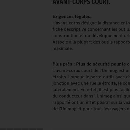
AVANT-CORPS COURT.
Exigences légales.
L’avant-corps désigne la distance entre
fiche descriptive concernant les outils
construction et du développement urb
Associé à la plupart des outils rapport
maximale.
Plus près : Plus de sécurité pour le 
L’avant-corps court de l’Unimog est u
étroits. Lorsque le porte-outils avec 
jonction avec une ruelle étroite, le c
latéralement. En effet, il est plus facil
du conducteur dans l’Unimog ainsi que l
rapporté ont un effet positif sur la vi
de l’Unimog et pour tous les usagers de