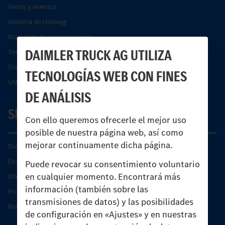
Ferias y eventos
Historia de Unimog
Manuales de instrucciones
DAIMLER TRUCK AG UTILIZA
Servicios financieros
Sistemas de asistencia de seguridad Econic
TECNOLOGÍAS WEB CON FINES
UNI-TOUCH®
DE ANÁLISIS
SERVICIO
Con ello queremos ofrecerle el mejor uso
posible de nuestra página web, así como
mejorar continuamente dicha página.
Días de Servicio del Unimog
Encontrar un socio
Puede revocar su consentimiento voluntario
en cualquier momento. Encontrará más
Oferta de servicio del Unimog
información (también sobre las
Productos de piezas y servicio
transmisiones de datos) y las posibilidades
Recambios originales
de configuración en «Ajustes» y en nuestras