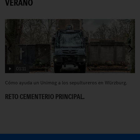
VERANO
01:11
Cómo ayuda un Unimog a los sepultureros en Würzburg.
[
U
RETO CEMENTERIO PRINCIPAL.
E