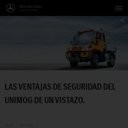
Vehículos
Aplicaciones
Temas
Servicio
Búsqueda
LAS VENTAJAS DE SEGURIDAD DEL
Español
UNIMOG DE UN VISTAZO.
Start
Unimog