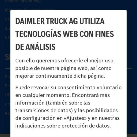
Historia de Unimog
Manuales de instrucciones
DAIMLER TRUCK AG UTILIZA
Servicios financieros
Sistemas de asistencia de seguridad Econic
TECNOLOGÍAS WEB CON FINES
UNI-TOUCH®
DE ANÁLISIS
SERVICIO
Con ello queremos ofrecerle el mejor uso
posible de nuestra página web, así como
mejorar continuamente dicha página.
Días de Servicio del Unimog
Encontrar un socio
Puede revocar su consentimiento voluntario
en cualquier momento. Encontrará más
Oferta de servicio del Unimog
información (también sobre las
Productos de piezas y servicio
transmisiones de datos) y las posibilidades
Recambios originales
de configuración en «Ajustes» y en nuestras
indicaciones sobre protección de datos.