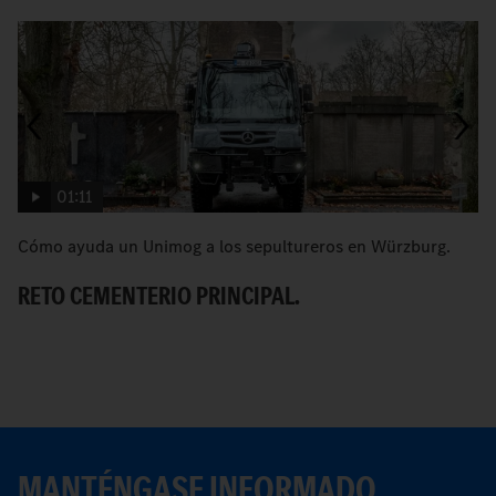
01:11
Cómo ayuda un Unimog a los sepultureros en Würzburg.
[
U
RETO CEMENTERIO PRINCIPAL.
E
MANTÉNGASE INFORMADO