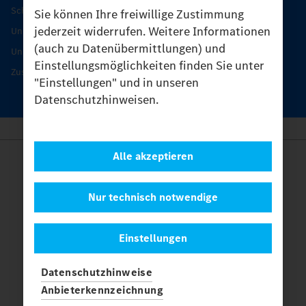
Schutz und Werterhalt
Sie können Ihre freiwillige Zustimmung
jederzeit widerrufen. Weitere Informationen
Unimog Serviceangebot
(auch zu Datenübermittlungen) und
Unimog Servicetage
Einstellungsmöglichkeiten finden Sie unter
Zusatzleistungen
"Einstellungen" und in unseren
Datenschutzhinweisen.
Alle akzeptieren
Anbieter
Rechtliche Hinweise
Kontakt
Nur technisch notwendige
Cookies
Datenschutz
Einstellungen
Einstellungen
© 2026 Daimler Truck AG. Alle Rechte vorbehalten.
und
Datenschutzhinweise
Mercedes-Benz sind Marken der
Mercedes-Benz Group AG.
Anbieterkennzeichnung