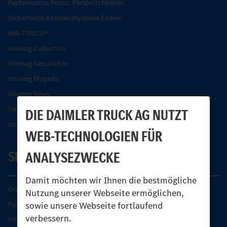
Performance. Praxis. Persönlichkeiten.
Sicherheits-Assistenzsysteme Econic
UNI-TOUCH®
Unimog Collection
Unimog Geschichte
Unimog Magazin
Unimog News
Unimog Partner-Portal
DIE DAIMLER TRUCK AG NUTZT
Unimog Sicherheit
WEB-TECHNOLOGIEN FÜR
SERVICE
ANALYSEZWECKE
Damit möchten wir Ihnen die bestmögliche
Original-Teile
Nutzung unserer Webseite ermöglichen,
sowie unsere Webseite fortlaufend
Partner finden
verbessern.
Produkt-Highlights