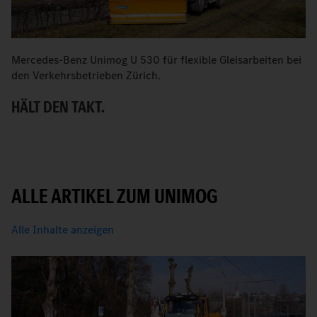
Mercedes-Benz Unimog U 530 für flexible Gleisarbeiten bei
V
den Verkehrsbetrieben Zürich.
Z
HÄLT DEN TAKT.
S
ALLE ARTIKEL ZUM UNIMOG
Alle Inhalte anzeigen