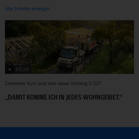
Alle Inhalte anzeigen
02:24
Zimmerer Kurz und sein neuer Unimog U 327.
G
„DAMIT KOMME ICH IN JEDES WOHNGEBIET.“
G