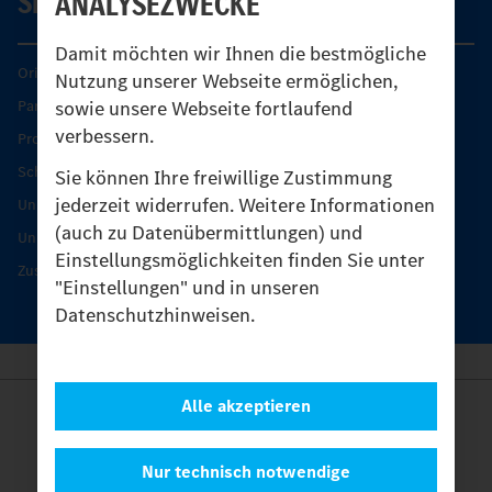
SERVICE
ANALYSEZWECKE
Damit möchten wir Ihnen die bestmögliche
Original-Teile
Nutzung unserer Webseite ermöglichen,
sowie unsere Webseite fortlaufend
Partner finden
verbessern.
Produkt-Highlights
Schutz und Werterhalt
Sie können Ihre freiwillige Zustimmung
jederzeit widerrufen. Weitere Informationen
Unimog Serviceangebot
(auch zu Datenübermittlungen) und
Unimog Servicetage
Einstellungsmöglichkeiten finden Sie unter
Zusatzleistungen
"Einstellungen" und in unseren
Datenschutzhinweisen.
Alle akzeptieren
Anbieter
Rechtliche Hinweise
Kontakt
Nur technisch notwendige
Cookies