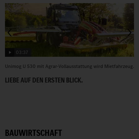
03:37
Unimog U 530 mit Agrar-Vollausstattung wird Mietfahrzeug.
D
N
LIEBE AUF DEN ERSTEN BLICK.
Z
BAUWIRTSCHAFT