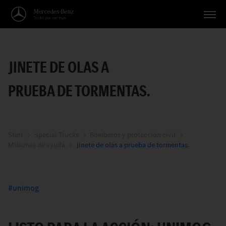
Vehículos
JINETE DE OLAS A
Aplicaciones
PRUEBA DE TORMENTAS.
Temas
Servicio
Búsqueda
Start
Special Trucks
Bomberos y protección civil
Misiones de ayuda
Jinete de olas a prueba de tormentas.
Español
unimog