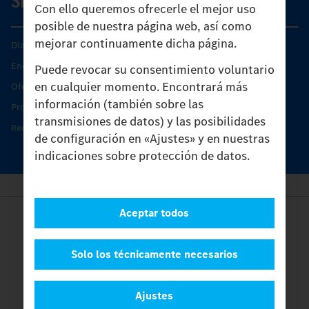
SERVICIO
Con ello queremos ofrecerle el mejor uso
posible de nuestra página web, así como
mejorar continuamente dicha página.
Días de Servicio del Unimog
Encontrar un socio
Puede revocar su consentimiento voluntario
en cualquier momento. Encontrará más
Oferta de servicio del Unimog
información (también sobre las
Productos de piezas y servicio
transmisiones de datos) y las posibilidades
Recambios originales
de configuración en «Ajustes» y en nuestras
indicaciones sobre protección de datos.
Aceptar todos
Provider
Legal Notice
Contacto
Solo los técnicamente necesarios
Cookies
Protección de datos
Ajustes
Ajustes