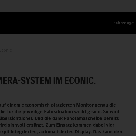
Fahrzeuge
 Econic
BLICK.
ERA-SYSTEM IM ECONIC.
uf einem ergonomisch platzierten Monitor genau die
e für die jeweilige Fahrsituation wichtig sind. So wird
übersichtlicher. Und die dank Panoramascheibe bereits
wird sinnvoll ergänzt. Zum Einsatz kommen dabei vier
pit integriertes, automatisiertes Display. Das kann den