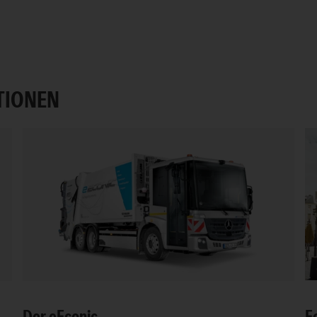
TIONEN
Der
e
Econic.
E