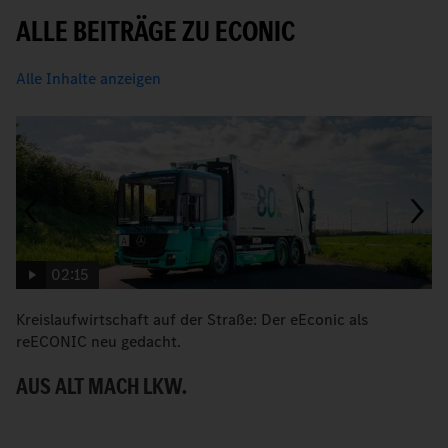
ALLE BEITRÄGE ZU ECONIC
Alle Inhalte anzeigen
02:15
Kreislaufwirtschaft auf der Straße: Der eEconic als
M
reECONIC neu gedacht.
R
AUS ALT MACH LKW.
E