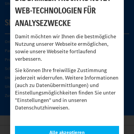
Unimog Sicherheit
WEB-TECHNOLOGIEN FÜR
SERVICE
ANALYSEZWECKE
Damit möchten wir Ihnen die bestmögliche
Original-Teile
Nutzung unserer Webseite ermöglichen,
sowie unsere Webseite fortlaufend
Partner finden
verbessern.
Produkt-Highlights
Schutz und Werterhalt
Sie können Ihre freiwillige Zustimmung
jederzeit widerrufen. Weitere Informationen
Unimog Serviceangebot
(auch zu Datenübermittlungen) und
Unimog Servicetage
Einstellungsmöglichkeiten finden Sie unter
Zusatzleistungen
"Einstellungen" und in unseren
Datenschutzhinweisen.
Alle akzeptieren