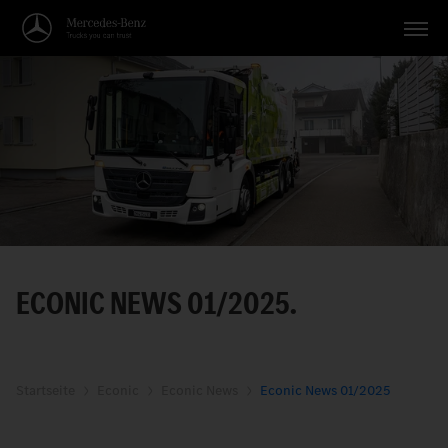
Fahrzeuge
Anwendungen
Themen
Service
Suche
ECONIC NEWS 01/2025.
Deutsch
Startseite
Econic
Econic News
Econic News 01/2025