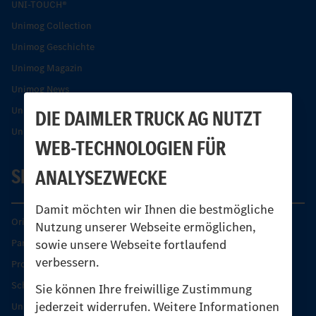
UNI-TOUCH®
Unimog Collection
Unimog Geschichte
Unimog Magazin
Unimog News
Unimog Partner-Portal
DIE DAIMLER TRUCK AG NUTZT
Unimog Sicherheit
WEB-TECHNOLOGIEN FÜR
SERVICE
ANALYSEZWECKE
Damit möchten wir Ihnen die bestmögliche
Original-Teile
Nutzung unserer Webseite ermöglichen,
sowie unsere Webseite fortlaufend
Partner finden
verbessern.
Produkt-Highlights
Schutz und Werterhalt
Sie können Ihre freiwillige Zustimmung
jederzeit widerrufen. Weitere Informationen
Unimog Serviceangebot