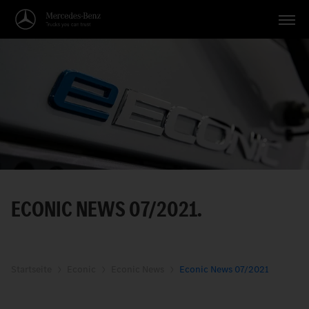
Fahrzeuge
Anwendungen
Themen
Service
Suche
ECONIC NEWS 07/2021.
Deutsch
Startseite
Econic
Econic News
Econic News 07/2021