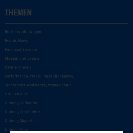
THEMEN
Betriebsanleitungen
Econic News
Financial Services
Messen und Events
Partner finden
Performance. Praxis. Persönlichkeiten.
Sicherheits-Assistenzsysteme Econic
UNI-TOUCH®
Unimog Collection
Unimog Geschichte
Unimog Magazin
Unimog News