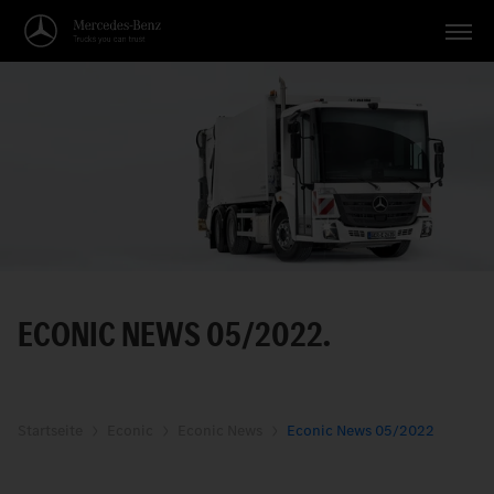
Fahrzeuge
Anwendungen
Themen
Service
Suche
ECONIC NEWS 05/2022.
Deutsch
Startseite
Econic
Econic News
Econic News 05/2022