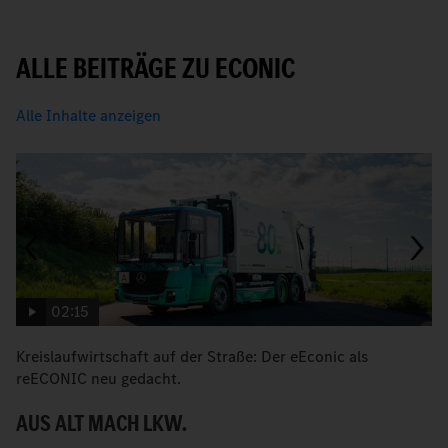
ALLE BEITRÄGE ZU ECONIC
Alle Inhalte anzeigen
02:15
Kreislaufwirtschaft auf der Straße: Der eEconic als
M
reECONIC neu gedacht.
R
AUS ALT MACH LKW.
E