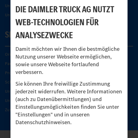
Unimog Partner-Portal
DIE DAIMLER TRUCK AG NUTZT
Unimog Sicherheit
WEB-TECHNOLOGIEN FÜR
SERVICE
ANALYSEZWECKE
Damit möchten wir Ihnen die bestmögliche
Original-Teile
Nutzung unserer Webseite ermöglichen,
sowie unsere Webseite fortlaufend
Partner finden
verbessern.
Produkt-Highlights
Schutz und Werterhalt
Sie können Ihre freiwillige Zustimmung
jederzeit widerrufen. Weitere Informationen
Unimog Serviceangebot
(auch zu Datenübermittlungen) und
Unimog Servicetage
Einstellungsmöglichkeiten finden Sie unter
Zusatzleistungen
"Einstellungen" und in unseren
Datenschutzhinweisen.