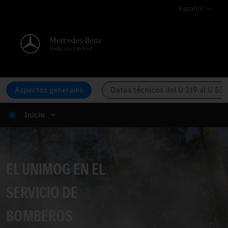
Español
Aspectos generales
Datos técnicos del U 219 al U 53
Inicio
Unimog Cuerpo De Bomberos.
EL UNIMOG EN EL
SERVICIO DE
BOMBEROS