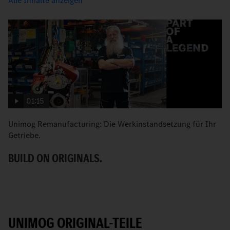
Alle Inhalte anzeigen
01:15
Unimog Remanufacturing: Die Werkinstandsetzung für Ihr
S
Getriebe.
U
BUILD ON ORIGINALS.
UNIMOG ORIGINAL-TEILE