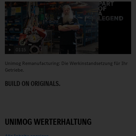
01:15
Unimog Remanufacturing: Die Werkinstandsetzung für Ihr
W
Getriebe.
S
BUILD ON ORIGINALS.
G
UNIMOG WERTERHALTUNG