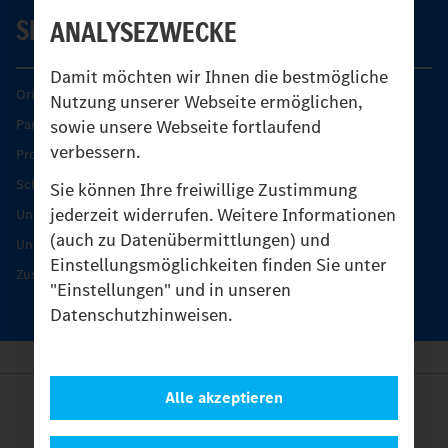
SERVICE
ANALYSEZWECKE
Damit möchten wir Ihnen die bestmögliche
Original-Teile
Nutzung unserer Webseite ermöglichen,
sowie unsere Webseite fortlaufend
Partner finden
verbessern.
Produkt-Highlights
Schutz und Werterhalt
Sie können Ihre freiwillige Zustimmung
jederzeit widerrufen. Weitere Informationen
Unimog Serviceangebot
(auch zu Datenübermittlungen) und
Unimog Servicetage
Einstellungsmöglichkeiten finden Sie unter
Zusatzleistungen
"Einstellungen" und in unseren
Datenschutzhinweisen.
Alle akzeptieren
Anbieter
Rechtliche Hinweise