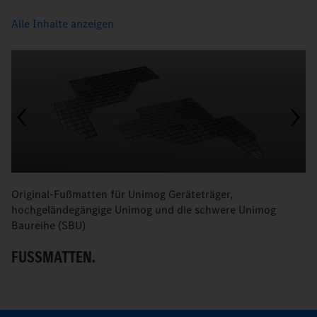
Alle Inhalte anzeigen
Original-Fußmatten für Unimog Geräteträger,
O
hochgeländegängige Unimog und die schwere Unimog
D
Baureihe (SBU)
FUSSMATTEN.