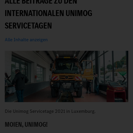
ALLE BEITRÄGE ZU DEN
INTERNATIONALEN UNIMOG
SERVICETAGEN
Alle Inhalte anzeigen
Die Unimog Servicetage 2021 in Luxemburg.
F
S
MOIEN, UNIMOG!
D