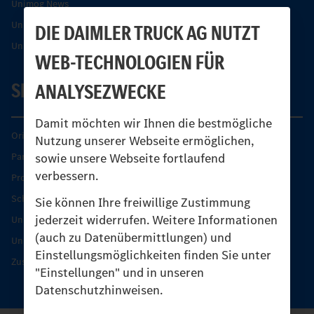
Unimog News
Unimog Partner-Portal
DIE DAIMLER TRUCK AG NUTZT
Unimog Sicherheit
WEB-TECHNOLOGIEN FÜR
SERVICE
ANALYSEZWECKE
Damit möchten wir Ihnen die bestmögliche
Original-Teile
Nutzung unserer Webseite ermöglichen,
sowie unsere Webseite fortlaufend
Partner finden
verbessern.
Produkt-Highlights
Schutz und Werterhalt
Sie können Ihre freiwillige Zustimmung
jederzeit widerrufen. Weitere Informationen
Unimog Serviceangebot
(auch zu Datenübermittlungen) und
Unimog Servicetage
Einstellungsmöglichkeiten finden Sie unter
Zusatzleistungen
"Einstellungen" und in unseren
Datenschutzhinweisen.