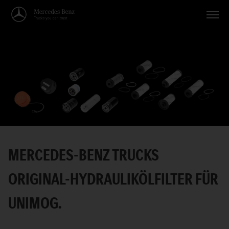
Fahrzeuge
Anwendungen
Themen
Service
Suche
MERCEDES-BENZ TRUCKS
Deutsch
ORIGINAL-HYDRAULIKÖLFILTER FÜR
UNIMOG.