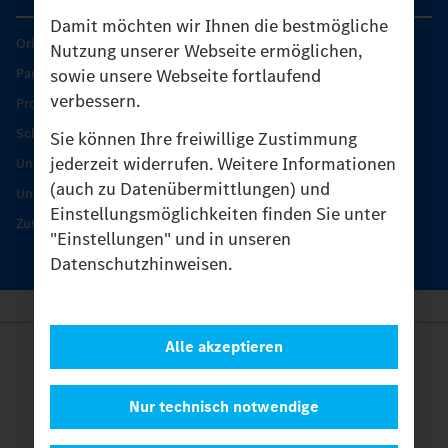
Damit möchten wir Ihnen die bestmögliche
Original-Teile
Nutzung unserer Webseite ermöglichen,
sowie unsere Webseite fortlaufend
Partner finden
verbessern.
Produkt-Highlights
Schutz und Werterhalt
Sie können Ihre freiwillige Zustimmung
jederzeit widerrufen. Weitere Informationen
Unimog Serviceangebot
(auch zu Datenübermittlungen) und
Unimog Servicetage
Einstellungsmöglichkeiten finden Sie unter
Zusatzleistungen
"Einstellungen" und in unseren
Datenschutzhinweisen.
Alle akzeptieren
Anbieter
Rechtliche Hinweise
Kontakt
Nur technisch notwendige
Cookies
Datenschutz