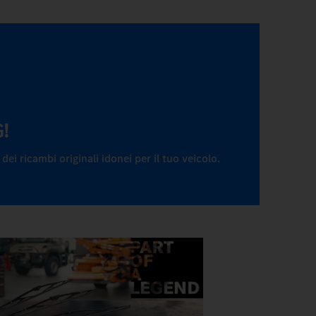
G!
ei ricambi originali idonei per il tuo veicolo.