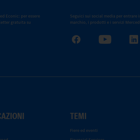
 ed Econic: per essere
Seguici sui social media per entrare i
etter gratuita su
marchio, i prodotti e i servizi Merce
CAZIONI
TEMI
Fiere ed eventi
road
Financial Services