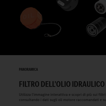
PANORAMICA
FILTRO DELL'OLIO IDRAULICO
Utilizza l'immagine interattiva e scopri di più sui filtr
consultando i dati sugli oli motore raccomandati e su