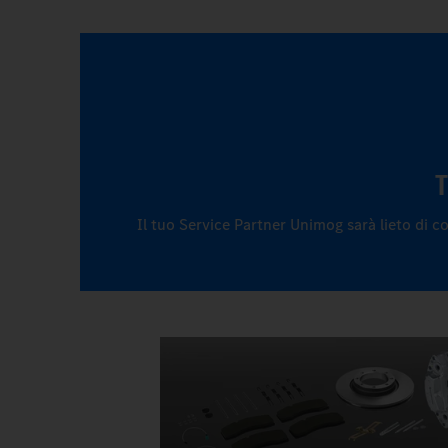
T
Il tuo Service Partner Unimog sarà lieto di co