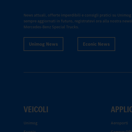
News attuali, offerte imperdibili e consigli pratici su Unimog
sempre aggiornati in futuro, registratevi ora alla nostra newsl
Mercedes-Benz Special Trucks.
Unimog News
Econic News
VEICOLI
APPLI
Unimog
Aeroporti
Econic
Camper Off