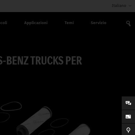
Italiano
coli
Applicazioni
Temi
Servizio
S-BENZ TRUCKS PER