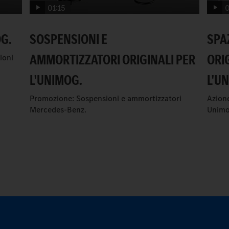
01:15
0
OG.
SOSPENSIONI E
SPA
AMMORTIZZATORI ORIGINALI PER
ORI
ioni
L'UNIMOG.
L'U
Promozione: Sospensioni e ammortizzatori
Azione
Mercedes-Benz.
Unimo