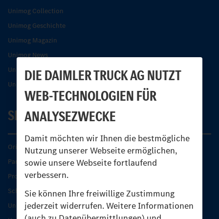
Unimog Collection
Unimog Geschichte
Unimog Magazin
Unimog News
Unimog Partner-Portal
DIE DAIMLER TRUCK AG NUTZT
Unimog Sicherheit
WEB-TECHNOLOGIEN FÜR
SERVICE
ANALYSEZWECKE
Damit möchten wir Ihnen die bestmögliche
Original-Teile
Nutzung unserer Webseite ermöglichen,
sowie unsere Webseite fortlaufend
Partner finden
verbessern.
Produkt-Highlights
Schutz und Werterhalt
Sie können Ihre freiwillige Zustimmung
jederzeit widerrufen. Weitere Informationen
Unimog Serviceangebot
(auch zu Datenübermittlungen) und