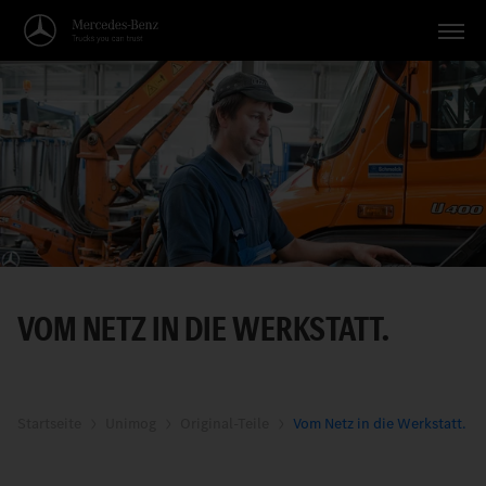
Fahrzeuge
Anwendungen
Themen
Service
Suche
VOM NETZ IN DIE WERKSTATT.
Deutsch
Startseite
Unimog
Original-Teile
Vom Netz in die Werkstatt.