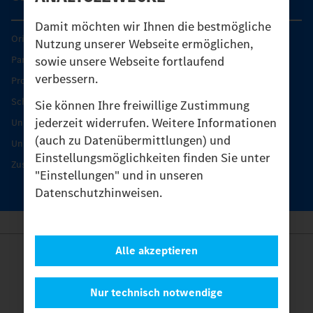
Damit möchten wir Ihnen die bestmögliche
Original-Teile
Nutzung unserer Webseite ermöglichen,
sowie unsere Webseite fortlaufend
Partner finden
verbessern.
Produkt-Highlights
Schutz und Werterhalt
Sie können Ihre freiwillige Zustimmung
jederzeit widerrufen. Weitere Informationen
Unimog Serviceangebot
(auch zu Datenübermittlungen) und
Unimog Servicetage
Einstellungsmöglichkeiten finden Sie unter
Zusatzleistungen
"Einstellungen" und in unseren
Datenschutzhinweisen.
Alle akzeptieren
Anbieter
Rechtliche Hinweise
Kontakt
Nur technisch notwendige
Cookies