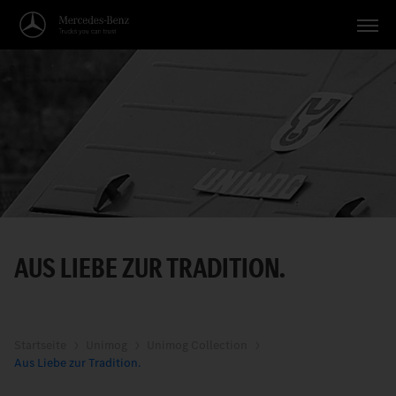
Fahrzeuge
Anwendungen
Themen
Service
Suche
AUS LIEBE ZUR TRADITION.
Deutsch
Startseite
Unimog
Unimog Collection
Aus Liebe zur Tradition.