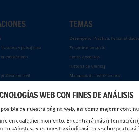
ACIONES
TEMAS
s
Desempeño. Práctica. Personalidades
, bosques y paisajismo
Encontrar un socio
na todoterreno
Ferias y eventos
Historia de Unimog
protección civil
Manuales de instrucciones
ón
Servicios financieros
ECNOLOGÍAS WEB CON FINES DE ANÁLISIS
Sistemas de asistencia de seguridad
unicipales y eliminación de
UNI-TOUCH®
 posible de nuestra página web, así como mejorar contin
reparto
rio en cualquier momento. Encontrará más información (
ón en «Ajustes» y en nuestras indicaciones sobre protecci