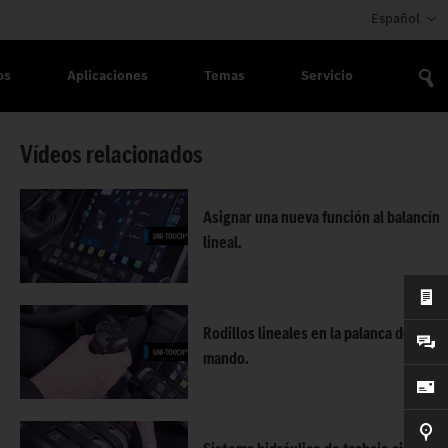
Español
os
Aplicaciones
Temas
Servicio
Vídeos relacionados
Asignar una nueva función al balancín
lineal.
Rodillos lineales en la palanca de
mando.