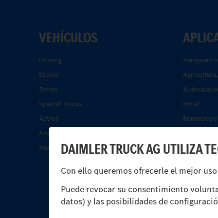
VEHÍCULOS
APLIC
Unimog
Aeropuerto
Econic
Agricultura
Zetros
Autocarava
Special Trucks
Bivial
Actros
Bomberos y 
Arocs.
Construcci
DAIMLER TRUCK AG UTILIZA T
Atego.
Energía
Servicios m
Con ello queremos ofrecerle el mejor uso
residuos
Tráfico de 
Puede revocar su consentimiento volunta
datos) y las posibilidades de configuraci