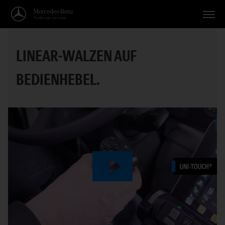
Fahrzeuge
LINEAR-WALZEN AUF
Anwendungen
BEDIENHEBEL.
Themen
Service
Suche
Deutsch
Play
Video