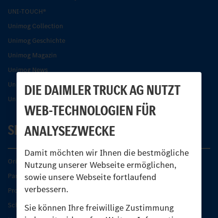
UNI-TOUCH®
Unimog Collection
Unimog Geschichte
Unimog Magazin
Unimog News
Unimog Partner-Portal
DIE DAIMLER TRUCK AG NUTZT
Unimog Sicherheit
WEB-TECHNOLOGIEN FÜR
SERVICE
ANALYSEZWECKE
Damit möchten wir Ihnen die bestmögliche
Original-Teile
Nutzung unserer Webseite ermöglichen,
sowie unsere Webseite fortlaufend
Partner finden
verbessern.
Produkt-Highlights
Schutz und Werterhalt
Sie können Ihre freiwillige Zustimmung