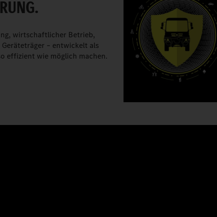
ERUNG.
g, wirtschaftlicher Betrieb,
Geräteträger – entwickelt als
 so effizient wie möglich machen.