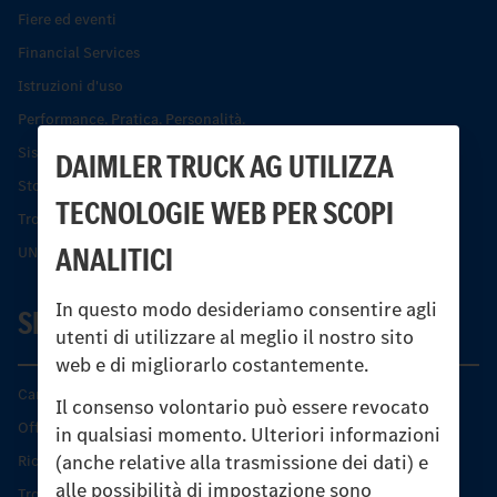
Fiere ed eventi
Financial Services
Istruzioni d'uso
Performance. Pratica. Personalità.
Sistemi di assistenza alla guida e di sicurezza
DAIMLER TRUCK AG UTILIZZA
Storia dell’Unimog
TECNOLOGIE WEB PER SCOPI
Trovare un partner
ANALITICI
UNI-TOUCH®
In questo modo desideriamo consentire agli
SERVIZIO
utenti di utilizzare al meglio il nostro sito
web e di migliorarlo costantemente.
Caratteristiche di prodotto
Il consenso volontario può essere revocato
Offerta di servizio Unimog
in qualsiasi momento. Ulteriori informazioni
(anche relative alla trasmissione dei dati) e
Ricambi originali
alle possibilità di impostazione sono
Trovare un partner