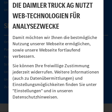
Unimog Partner-Portal
DIE DAIMLER TRUCK AG NUTZT
Unimog Sicherheit
WEB-TECHNOLOGIEN FÜR
SERVICE
ANALYSEZWECKE
Damit möchten wir Ihnen die bestmögliche
Original-Teile
Nutzung unserer Webseite ermöglichen,
sowie unsere Webseite fortlaufend
Partner finden
verbessern.
Produkt-Highlights
Schutz und Werterhalt
Sie können Ihre freiwillige Zustimmung
jederzeit widerrufen. Weitere Informationen
Unimog Serviceangebot
(auch zu Datenübermittlungen) und
Unimog Servicetage
Einstellungsmöglichkeiten finden Sie unter
Zusatzleistungen
"Einstellungen" und in unseren
Datenschutzhinweisen.