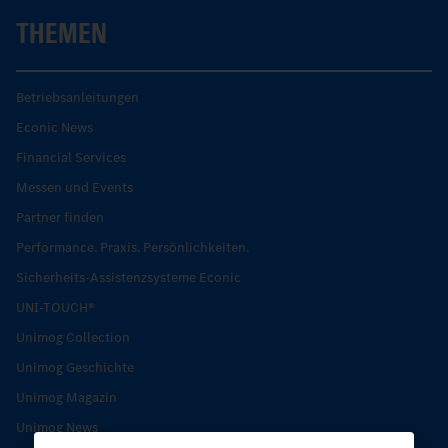
THEMEN
Betriebsanleitungen
Econic News
Financial Services
Messen und Events
Partner finden
Performance. Praxis. Persönlichkeiten.
Sicherheits-Assistenzsysteme Econic
UNI-TOUCH®
Unimog Collection
Unimog Geschichte
Unimog Magazin
Unimog News