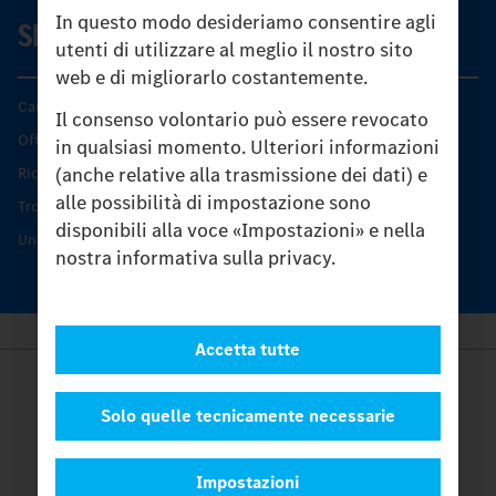
In questo modo desideriamo consentire agli
SERVIZIO
utenti di utilizzare al meglio il nostro sito
web e di migliorarlo costantemente.
Caratteristiche di prodotto
Il consenso volontario può essere revocato
Offerta di servizio Unimog
in qualsiasi momento. Ulteriori informazioni
(anche relative alla trasmissione dei dati) e
Ricambi originali
alle possibilità di impostazione sono
Trovare un partner
disponibili alla voce «Impostazioni» e nella
Unimog Service Days
nostra informativa sulla privacy.
Accetta tutte
Provider
Legal Notice
Solo quelle tecnicamente necessarie
Contatto
Cookies
Impostazioni
Protezione dati