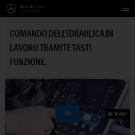
Veicoli
COMANDO DELL'IDRAULICA DI
Applicazioni
LAVORO TRAMITE TASTI
Temi
FUNZIONE.
Servizio
Ricerca
Italiano
Play
Video