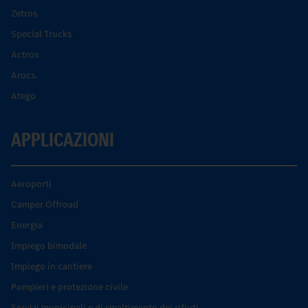
Zetros
Special Trucks
Actros
Arocs.
Atego
APPLICAZIONI
Aeroporti
Camper Offroad
Energia
Impiego bimodale
Impiego in cantiere
Pompieri e protezione civile
Servizi municipali e di smaltimento dei rifiuti