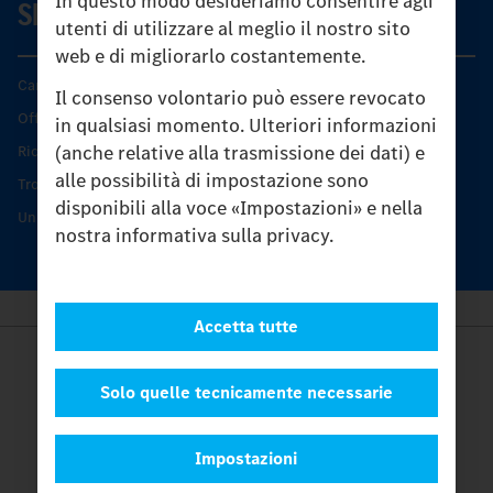
In questo modo desideriamo consentire agli
SERVIZIO
utenti di utilizzare al meglio il nostro sito
web e di migliorarlo costantemente.
Caratteristiche di prodotto
Il consenso volontario può essere revocato
Offerta di servizio Unimog
in qualsiasi momento. Ulteriori informazioni
(anche relative alla trasmissione dei dati) e
Ricambi originali
alle possibilità di impostazione sono
Trovare un partner
disponibili alla voce «Impostazioni» e nella
Unimog Service Days
nostra informativa sulla privacy.
Accetta tutte
Provider
Legal Notice
Solo quelle tecnicamente necessarie
Contatto
Cookies
Impostazioni
Protezione dati
Impostazioni