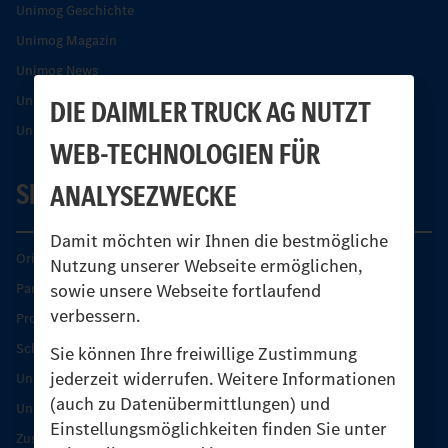
Unimog Geschichte
Unimog Magazin
Unimog News
Unimog Partner-Portal
DIE DAIMLER TRUCK AG NUTZT
Unimog Sicherheit
WEB-TECHNOLOGIEN FÜR
SERVICE
ANALYSEZWECKE
Damit möchten wir Ihnen die bestmögliche
Original-Teile
Nutzung unserer Webseite ermöglichen,
sowie unsere Webseite fortlaufend
Partner finden
verbessern.
Produkt-Highlights
Schutz und Werterhalt
Sie können Ihre freiwillige Zustimmung
jederzeit widerrufen. Weitere Informationen
Unimog Serviceangebot
(auch zu Datenübermittlungen) und
Unimog Servicetage
Einstellungsmöglichkeiten finden Sie unter
Zusatzleistungen