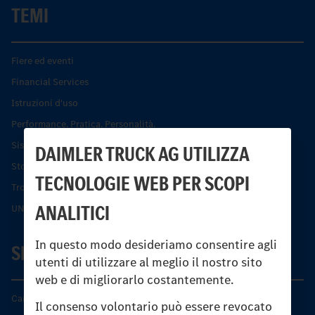
TEMI
Fiere ed eventi
Financial Services
Istruzioni d'uso
Performance. Pratica. Personalità.
Sistemi di assistenza alla guida e di sicurezza
DAIMLER TRUCK AG UTILIZZA
Storia dell’Unimog
TECNOLOGIE WEB PER SCOPI
Trovare un partner
ANALITICI
UNI-TOUCH®
In questo modo desideriamo consentire agli
SERVIZIO
utenti di utilizzare al meglio il nostro sito
web e di migliorarlo costantemente.
Caratteristiche di prodotto
Il consenso volontario può essere revocato