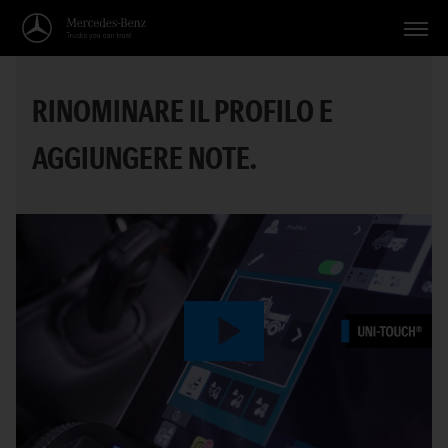
Veicoli
RINOMINARE IL PROFILO E
Applicazioni
AGGIUNGERE NOTE.
Temi
Servizio
Ricerca
Italiano
Play
Video