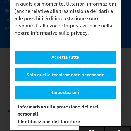
Offerta di servizio Unimog
in qualsiasi momento. Ulteriori informazioni
(anche relative alla trasmissione dei dati) e
Ricambi originali
alle possibilità di impostazione sono
Trovare un partner
disponibili alla voce «Impostazioni» e nella
Unimog Service Days
nostra informativa sulla privacy.
Accetta tutte
Provider
Legal Notice
Solo quelle tecnicamente necessarie
Contatto
Cookies
Impostazioni
Protezione dati
Impostazioni
Informativa sulla protezione dei dati
© 2026 Daimler Truck AG. Tutti i diritti riservati.
e Mercedes-
personali
Benz sono marchi di
Mercedes-Benz Group AG.
Identificazione del fornitore