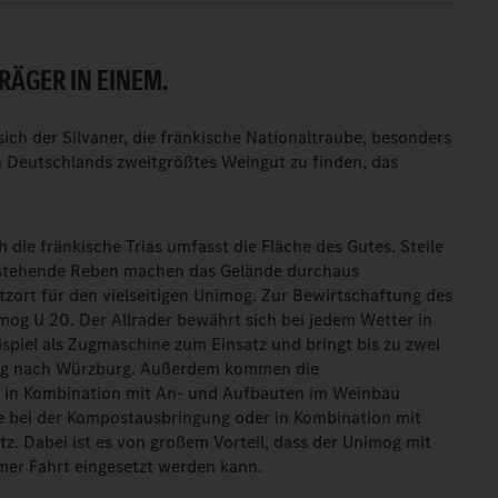
ÄGER IN EINEM.
sich der Silvaner, die fränkische Nationaltraube, besonders
h Deutschlands zweitgrößtes Weingut zu finden, das
die fränkische Trias umfasst die Fläche des Gutes. Steile
 stehende Reben machen das Gelände durchaus
tzort für den vielseitigen Unimog. Zur Bewirtschaftung des
og U 20. Der Allrader bewährt sich bei jedem Wetter in
piel als Zugmaschine zum Einsatz und bringt bis zu zwei
rg nach Würzburg. Außerdem kommen die
 in Kombination mit An- und Aufbauten im Weinbau
se bei der Kompostausbringung oder in Kombination mit
z. Dabei ist es von großem Vorteil, dass der Unimog mit
mer Fahrt eingesetzt werden kann.