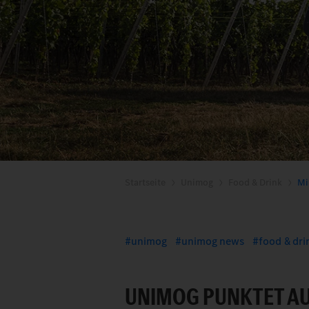
Startseite
Unimog
Food & Drink
Mi
unimog
unimog news
food & dri
UNIMOG PUNKTET AU