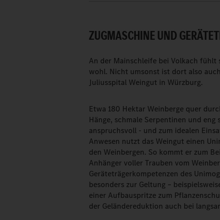
ZUGMASCHINE UND GERÄTETR
An der Mainschleife bei Volkach fühlt 
wohl. Nicht umsonst ist dort also auc
Juliusspital Weingut in Würzburg.
Etwa 180 Hektar Weinberge quer durch 
Hänge, schmale Serpentinen und eng
anspruchsvoll - und zum idealen Einsa
Anwesen nutzt das Weingut einen Unim
den Weinbergen. So kommt er zum Beis
Anhänger voller Trauben vom Weinbe
Geräteträgerkompetenzen des Unimog
besonders zur Geltung – beispielswei
einer Aufbauspritze zum Pflanzenschut
der Geländereduktion auch bei langsa