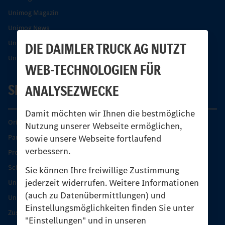
Unimog Magazin
Unimog News
Unimog Partner-Portal
DIE DAIMLER TRUCK AG NUTZT
Unimog Sicherheit
WEB-TECHNOLOGIEN FÜR
SERVICE
ANALYSEZWECKE
Damit möchten wir Ihnen die bestmögliche
Original-Teile
Nutzung unserer Webseite ermöglichen,
sowie unsere Webseite fortlaufend
Partner finden
verbessern.
Produkt-Highlights
Schutz und Werterhalt
Sie können Ihre freiwillige Zustimmung
jederzeit widerrufen. Weitere Informationen
Unimog Serviceangebot
(auch zu Datenübermittlungen) und
Unimog Servicetage
Einstellungsmöglichkeiten finden Sie unter
Zusatzleistungen
"Einstellungen" und in unseren